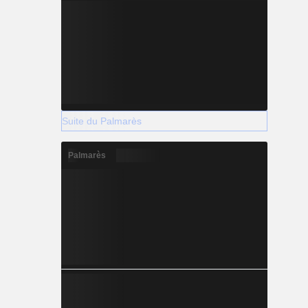
Suite du Palmarès
Palmarès