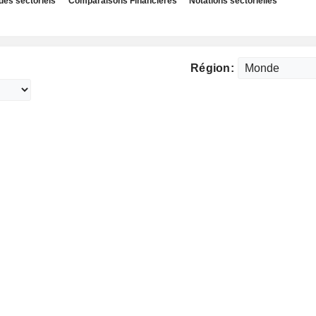
des sectoriels
Comparaisons Financières
Notations sectorielles
Région: