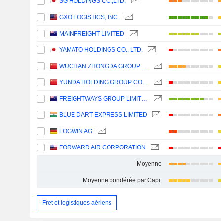
SG HOLDINGS CO.,LTD.
GXO LOGISTICS, INC.
MAINFREIGHT LIMITED
YAMATO HOLDINGS CO., LTD.
WUCHAN ZHONGDA GROUP CO.,LTD.
YUNDA HOLDING GROUP CO., LTD.
FREIGHTWAYS GROUP LIMITED
BLUE DART EXPRESS LIMITED
LOGWIN AG
FORWARD AIR CORPORATION
Moyenne
Moyenne pondérée par Capi.
Fret et logistiques aériens