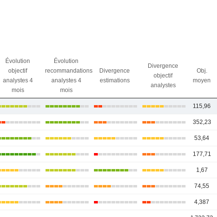
Évolution
Évolution
Divergence
objectif
recommandations
Divergence
Obj.
objectif
analystes 4
analystes 4
estimations
moyen
analystes
mois
mois
115,96
352,23
53,64
177,71
1,67
74,55
4,387