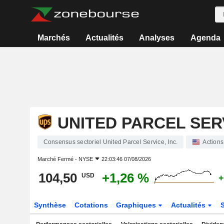
Marchés
Actualités
Analyses
Agenda
UNITED PARCEL SERV
Consensus sectoriel United Parcel Service, Inc.
Actions
Marché Fermé -
NYSE
22:03:46 07/08/2026
104,50
+1,26 %
USD
+
Synthèse
Cotations
Graphiques
Actualités