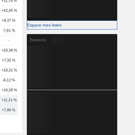
+11,79 %
11
+42,45 %
17
+9,37 %
6
Espace mes listes
-7,61 %
11
Palmarès
-
-
+20,38 %
11
+7,32 %
5
+16,31 %
5
-6,12 %
1
+16,28 %
2
+11,21 %
12
+7,90 %
21