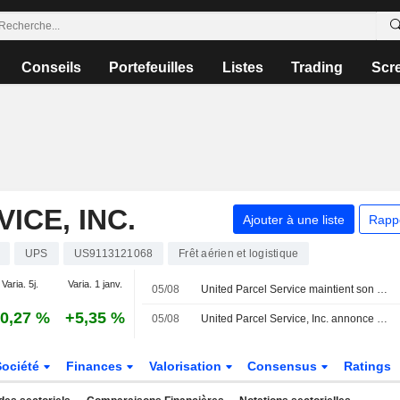
Conseils
Portefeuilles
Listes
Trading
Scr
ICE, INC.
Ajouter à une liste
Rapp
UPS
US9113121068
Frêt aérien et logistique
Varia. 5j.
Varia. 1 janv.
05/08
United Parcel Service maintient son dividende trimestriel à 1,64 dollar par action, payable le 3 septembre aux actionnaires inscrits au 17 août
0,27 %
+5,35 %
05/08
United Parcel Service, Inc. annonce un dividende trimestriel sur l'ensemble des actions de classe A et de classe B, payable le 3 septembre 2026
Société
Finances
Valorisation
Consensus
Ratings