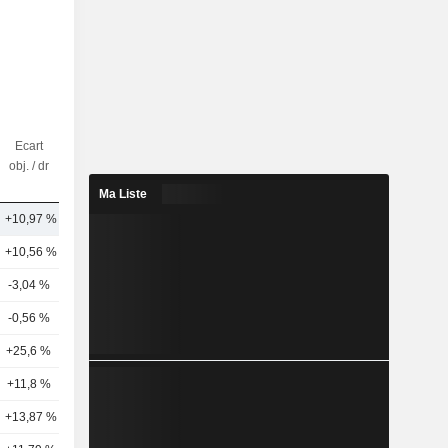
Ecart
Nbr
obj. / dr
d'analystes
Ma Liste
+10,97 %
26
+10,56 %
25
-3,04 %
18
-0,56 %
14
+25,6 %
19
+11,8 %
12
+13,87 %
6