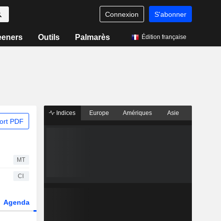
Connexion
S'abonner
eeners
Outils
Palmarès
Édition française
Indices
Europe
Amériques
Asie
ort PDF
MT
CI
Agenda
Secteur
Dérivés
Fonds et ETFs