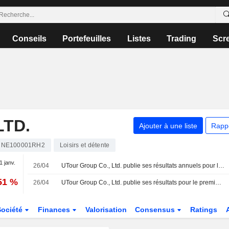
Conseils
Portefeuilles
Listes
Trading
Scr
LTD.
Ajouter à une liste
Rapp
CNE100001RH2
Loisirs et détente
1 janv.
26/04
UTour Group Co., Ltd. publie ses résultats annuels pour l'exercice clos le 31 décembre 2025
51 %
26/04
UTour Group Co., Ltd. publie ses résultats pour le premier trimestre clos le 31 mars 2026
Société
Finances
Valorisation
Consensus
Ratings