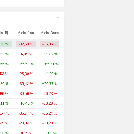
ia. 5j.
Varia. 1an
Varia. 3ans
Capi.($)
,18 %
-32,63 %
-36,86 %
754 M
,32 %
-6,35 %
+59,87 %
156 Md
,66 %
+65,59 %
+185,21 %
38,37 Md
,52 %
-25,30 %
+14,29 %
28,94 Md
,20 %
-35,42 %
+76,77 %
5,76 Md
,96 %
-30,56 %
-26,23 %
4,18 Md
,11 %
+10,40 %
-38,28 %
1,95 Md
6,57 %
-36,77 %
-35,24 %
1,63 Md
,45 %
-23,04 %
-30,28 %
1,44 Md
,50 %
-8,75 %
+1,65 %
1,15 Md