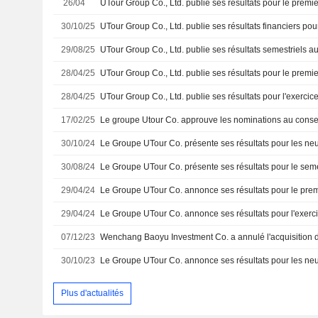
26/04
30/10/25
29/08/25
UTour Group Co., Ltd. publie ses résultats semestriels a
28/04/25
28/04/25
17/02/25
Le groupe Utour Co. approuve les nominations au consei
30/10/24
30/08/24
29/04/24
29/04/24
07/12/23
30/10/23
Plus d'actualités