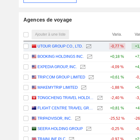
Agences de voyage
Ajouter à une liste
Varia.
Var
UTOUR GROUP CO., LTD.
-0,77 %
+1
BOOKING HOLDINGS INC.
+0,18 %
+7
EXPEDIA GROUP, INC.
-4,09 %
+4
TRIP.COM GROUP LIMITED
+0,61 %
-0
MAKEMYTRIP LIMITED
-1,88 %
+5
TONGCHENG TRAVEL HOLDINGS LIMITED
-2,40 %
-3
FLIGHT CENTRE TRAVEL GROUP LIMITED
+0,81 %
+4
TRIPADVISOR, INC.
-25,52 %
-2
SEERA HOLDING GROUP
-0,25 %
-0
TRAINLINE PLC
-0,97 %
+2