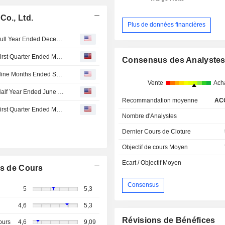
Co., Ltd.
Plus de données financières
UTour Group Co., Ltd. Reports Earnings Results for the Full Year Ended December 31, 2025
UTour Group Co., Ltd. Reports Earnings Results for the First Quarter Ended March 31, 2026
Consensus des Analyste
UTour Group Co., Ltd. Reports Earnings Results for the Nine Months Ended September 30, 2025
Vente
Ach
UTour Group Co., Ltd. Reports Earnings Results for the Half Year Ended June 30, 2025
Recommandation moyenne
AC
UTour Group Co., Ltd. Reports Earnings Results for the First Quarter Ended March 31, 2025
Nombre d'Analystes
Dernier Cours de Cloture
Objectif de cours Moyen
Ecart / Objectif Moyen
s de Cours
Consensus
5
5,3
4,6
5,3
Révisions de Bénéfices
ours
4,6
9,09