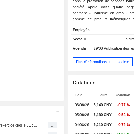
dans la prestation de services touri
société opère dans quatre seg
segment « Tourisme en gros » pr
gamme de produits thématiques e
prestations de services. Le segment
Employés
au détail » gère des boutiques d
touristiques à travers le pays. Le
Secteur
Loisir
Services de marketing intégrés » est
Agenda
29/08
Publication des résultat
dans la création d’activités de
publiques, l’intégration de ress
conception et la production, ai
Plus d'informations sur la société
promotion de marques. Le segmen
secteurs » propose des services 
l'exportation. La société exerce pri
Cotations
ses activités sur le marché intérieur.
Date
Cours
Variation
06/08/26
5,140
CNY
-0,77 %
05/08/26
5,180 CNY
-0,58 %
04/08/26
5,210 CNY
-0,76 %
UTour Group Co., Ltd. publie ses résultats annuels pour l'exercice clos le 31 décembre 2025
CI