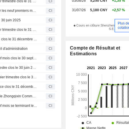
03/08/26
5,250 CNY
+1,35 %
UTour Group Co., Ltd. publie ses résultats pour le premier trimestre clos le 31 mars 2026
CI
31/07/26
5,180 CNY
+2,57 %
UTour Group Co., Ltd. publie ses résultats financiers pour les neuf premiers mois clos le 30 septembre 2025
CI
u 30 juin 2025
CI
Plus d
Cours en clôture Shenzhen
cotatio
S.E.
UTour Group Co., Ltd. publie ses résultats pour le premier trimestre clos le 31 mars 2025
CI
UTour Group Co., Ltd. publie ses résultats pour l'exercice clos le 31 décembre 2024
CI
Compte de Résultat et
l d'administration
CI
Estimations
Le Groupe UTour Co. présente ses résultats pour les neuf mois clos le 30 septembre 2024
CI
Le Groupe UTour Co. présente ses résultats pour le semestre clos le 30 juin 2024
CI
Le Groupe UTour Co. annonce ses résultats pour le premier trimestre clos le 31 mars 2024
CI
Le Groupe UTour Co. annonce ses résultats pour l'exercice clos le 31 décembre 2023
CI
Wenchang Baoyu Investment Co. a annulé l'acquisition de Zhongqixin Commercial Factoring/Guangzhou Youdai Small Loan auprès de Hongkong UTour International Travel Service Co. Limited et UTour Group Co. (SZSE:002707)
CI
Le Groupe UTour Co. annonce ses résultats pour les neuf mois se terminant le 30 septembre 2023
CI