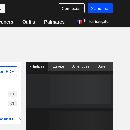
Connexion
S'abonner
eeners
Outils
Palmarès
Édition française
Indices
Europe
Amériques
Asie
ort PDF
CI
CI
Agenda
Secteur