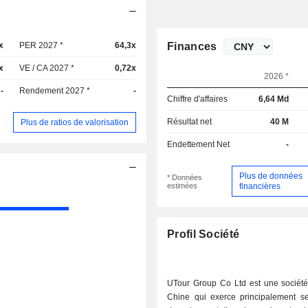
x
PER 2027 *
64,3x
Finances
x
VE / CA 2027 *
0,72x
2026 *
-
Rendement 2027 *
-
Chiffre d'affaires
6,64 Md
Résultat net
40 M
Plus de ratios de valorisation
Endettement Net
-
Plus de données
* Données
estimées
financières
Profil Société
UTour Group Co Ltd est une sociét
Chine qui exerce principalement ses