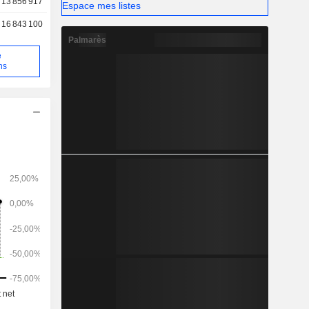
13 856 917
Espace mes listes
16 843 100
Palmarès
e
ns