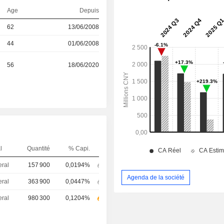
Age
Depuis
62
13/06/2008
44
01/06/2008
56
18/06/2020
l
Quantité
% Capi.
eral
157 900
0,0194%
Agenda de la société
eral
363 900
0,0447%
eral
980 300
0,1204%