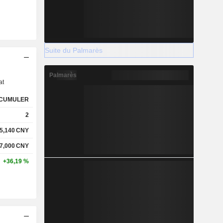
Suite du Palmarès
s
Palmarès
at
CUMULER
2
5,140
CNY
7,000
CNY
+36,19 %