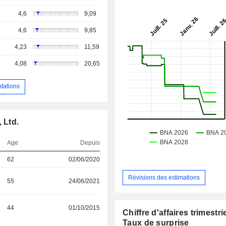
4,6
9,09
4,6
9,85
4,23
11,59
4,08
20,65
otations
 Ltd.
Age
Depuis
62
02/06/2020
Révisions des estimations
55
24/06/2021
44
01/10/2015
Chiffre d'affaires trimestrie
Taux de surprise