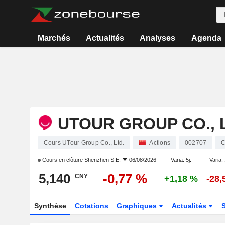
Marchés
Actualités
Analyses
Agenda
UTOUR GROUP CO., 
Cours UTour Group Co., Ltd.
Actions
002707
Cours en clôture
Shenzhen S.E.
06/08/2026
Varia. 5j.
Varia. 
5,140
-0,77 %
CNY
+1,18 %
-28,
Synthèse
Cotations
Graphiques
Actualités