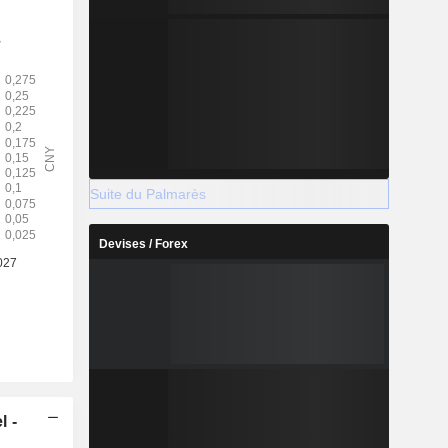
Suite du Palmarès
Devises / Forex
l -