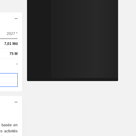
2027 *
7,01 Md
75 M
-
é basée en
 activités