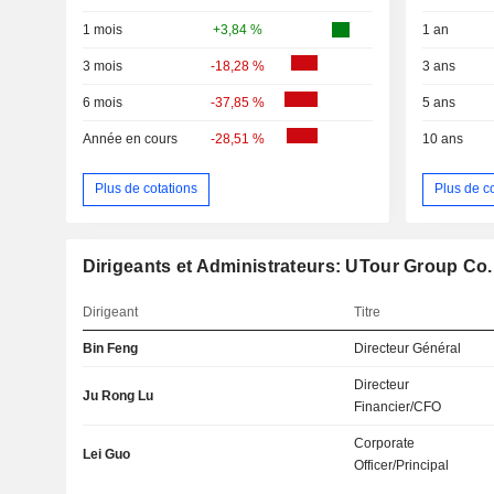
1 mois
+3,84 %
1 an
3 mois
-18,28 %
3 ans
6 mois
-37,85 %
5 ans
Année en cours
-28,51 %
10 ans
Plus de cotations
Plus de c
Dirigeants et Administrateurs: UTour Group Co.,
Dirigeant
Titre
Bin Feng
Directeur Général
Directeur
Ju Rong Lu
Financier/CFO
Corporate
Lei Guo
Officer/Principal