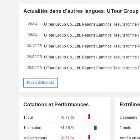
Actualités dans d'autres langues: UTour Group 
26/04
26/04
30/10/25
29/08/25
28/04/25
Plus d'actualités
Cotations et Performances
Extrême
1 jour
-0,77 %
1 semaine
1 semaine
+1,18 %
1 mois
Mois en cours
-0,77 %
Année en c