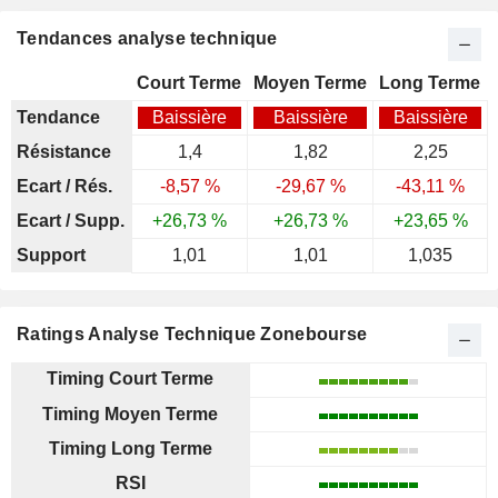
Tendances analyse technique
Court Terme
Moyen Terme
Long Terme
Tendance
Baissière
Baissière
Baissière
Résistance
1,4
1,82
2,25
Ecart / Rés.
-8,57 %
-29,67 %
-43,11 %
Ecart / Supp.
+26,73 %
+26,73 %
+23,65 %
Support
1,01
1,01
1,035
Ratings Analyse Technique Zonebourse
Timing Court Terme
Timing Moyen Terme
Timing Long Terme
RSI