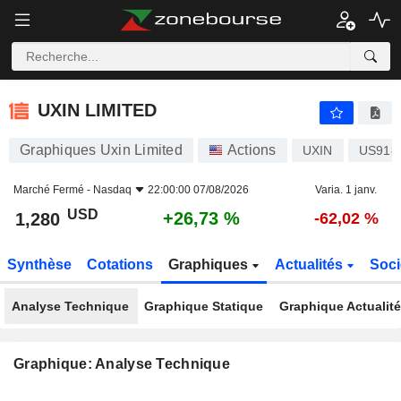
UXIN LIMITED
1,280
$
+26,73 %
UXIN LIMITED
Graphiques Uxin Limited
Actions
UXIN
US918
Marché Fermé -
Nasdaq
22:00:00 07/08/2026
Varia. 1 janv.
USD
+26,73 %
1,280
-62,02 %
Synthèse
Cotations
Graphiques
Actualités
Soci
Analyse Technique
Graphique Statique
Graphique Actualit
Graphique: Analyse Technique