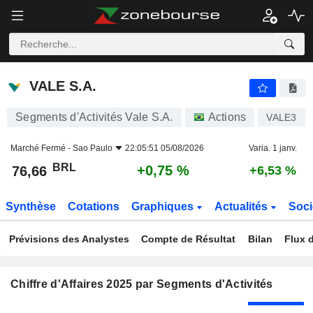
VALE S.A.
76,66
R$
+0,75 %
VALE S.A.
Segments d'Activités Vale S.A.
Actions
VALE3
Marché Fermé -
Sao Paulo
22:05:51 05/08/2026
Varia. 1 janv.
BRL
+0,75 %
76,66
+6,53 %
Synthèse
Cotations
Graphiques
Actualités
Soci
Prévisions des Analystes
Compte de Résultat
Bilan
Flux d
Chiffre d'Affaires 2025 par Segments d'Activités