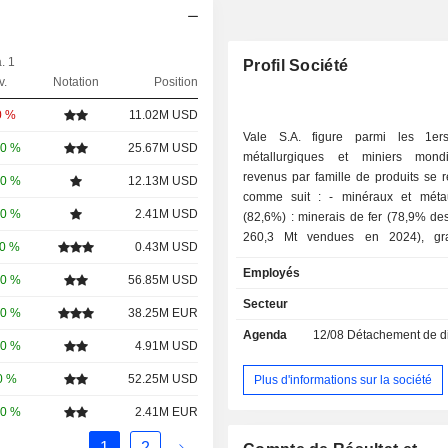
. 1
Profil Société
v.
Notation
Position
0 %
11.02M USD
Vale S.A. figure parmi les 1er
00 %
25.67M USD
métallurgiques et miniers mond
revenus par famille de produits se r
00 %
12.13M USD
comme suit : - minéraux et métaux ferreux
00 %
2.41M USD
(82,6%) : minerais de fer (78,9% de
260,3 Mt vendues en 2024), gr
00 %
0.43M USD
minerais de fer (18,8% ; 38,3 Mt)
Employés
(2,3%) ; - minéraux et métaux non-ferreux
00 %
56.85M USD
(17,4%) : nickel, métaux précieux
Secteur
00 %
38.25M EUR
(55,4% des revenus ; 155 Kt de nicke
Agenda
12/08
Détachement de dividende exceptionne
cuivre (42,4% ; 250 Kt) et autres (2
00 %
4.91M USD
répartition géographique des reve
suivante : Brésil (9,4%), Etats-Un
0 %
52.25M USD
Plus d'informations sur la société
Amériques (2,5%), Chine (50,9%), J
00 %
2.41M EUR
Asie (7,6%), Allemagne (3,9%), Eur
et autres (7%).
1
2