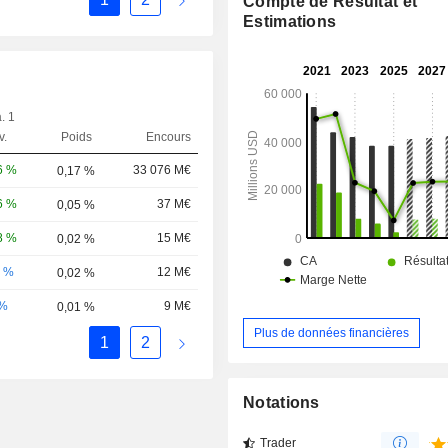
Compte de Résultat et
Estimations
. 1
v.
Poids
Encours
6 %
33 076 M€
0,17 %
6 %
37 M€
0,05 %
8 %
15 M€
0,02 %
0 %
12 M€
0,02 %
-%
9 M€
0,01 %
Plus de données financières
1
2
Notations
Trader