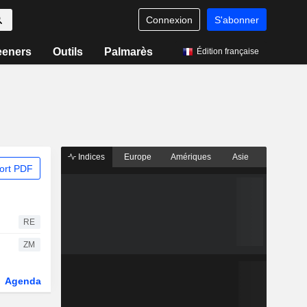
Connexion
S'abonner
eeners
Outils
Palmarès
Édition française
Indices
Europe
Amériques
Asie
ort PDF
RE
ZM
Agenda
Secteur
Dérivés
Fonds et ETFs