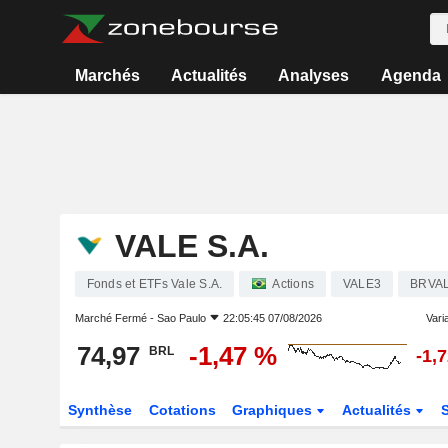
Marchés
Actualités
Analyses
Agenda
VALE S.A.
Fonds et ETFs Vale S.A.
Actions
VALE3
BRVA
Marché Fermé -
Sao Paulo
22:05:45 07/08/2026
Varia
74,97
-1,47 %
BRL
-1,
Synthèse
Cotations
Graphiques
Actualités