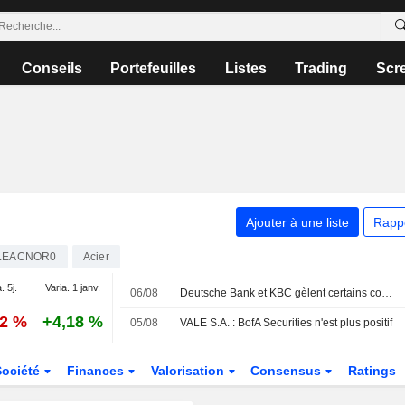
Conseils
Portefeuilles
Listes
Trading
Scr
Ajouter à une liste
Rapp
LEACNOR0
Acier
. 5j.
Varia. 1 janv.
06/08
Deutsche Bank et KBC gèlent certains comptes de Radiant World à Singapour, selon Bloomberg News
72 %
+4,18 %
05/08
VALE S.A. : BofA Securities n'est plus positif
Société
Finances
Valorisation
Consensus
Ratings