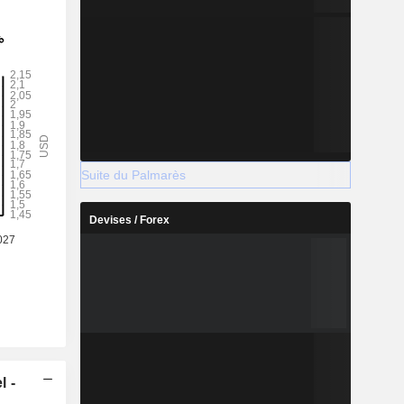
Suite du Palmarès
Devises / Forex
l -