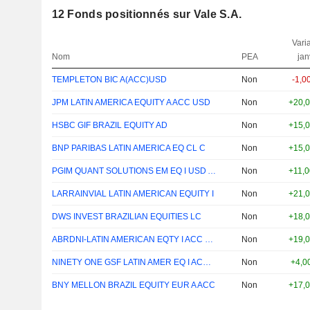
12
Fonds positionnés sur Vale S.A.
Varia
Nom
PEA
jan
TEMPLETON BIC A(ACC)USD
Non
-1,0
JPM LATIN AMERICA EQUITY A ACC USD
Non
+20,
HSBC GIF BRAZIL EQUITY AD
Non
+15,
BNP PARIBAS LATIN AMERICA EQ CL C
Non
+15,
PGIM QUANT SOLUTIONS EM EQ I USD ACC
Non
+11,
LARRAINVIAL LATIN AMERICAN EQUITY I
Non
+21,
DWS INVEST BRAZILIAN EQUITIES LC
Non
+18,
ABRDNI-LATIN AMERICAN EQTY I ACC USD
Non
+19,
NINETY ONE GSF LATIN AMER EQ I ACC USD
Non
+4,0
BNY MELLON BRAZIL EQUITY EUR A ACC
Non
+17,