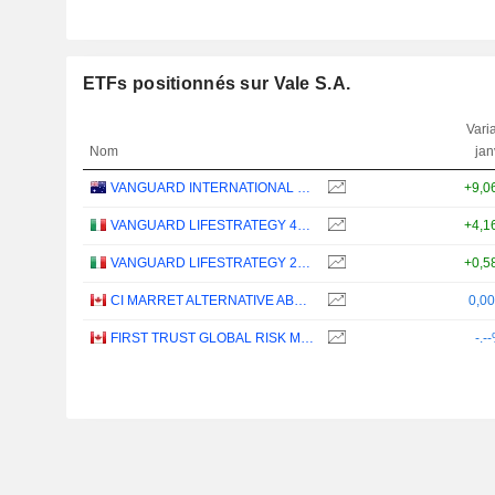
ETFs positionnés sur Vale S.A.
Varia
Nom
jan
VANGUARD INTERNATIONAL EQUITY INDEX FUNDS - VANGUARD FTSE ALL-WORLD EX-US ETF
+9,0
VANGUARD LIFESTRATEGY 40% EQUITY UCITS ETF - DISTRIBUTING - EUR
+4,1
VANGUARD LIFESTRATEGY 20% EQUITY UCITS ETF - DISTRIBUTING - EUR
+0,5
CI MARRET ALTERNATIVE ABSOLUTE RETURN BOND ETF - CAD
0,0
FIRST TRUST GLOBAL RISK MANAGED INCOME INDEX ETF - CAD
-.-