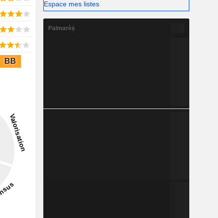
Espace mes listes
Palmarès
BB