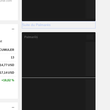
Suite du Palmarès
s
Palmarès
at
CUMULER
13
14,77
USD
17,14
USD
+16,02 %