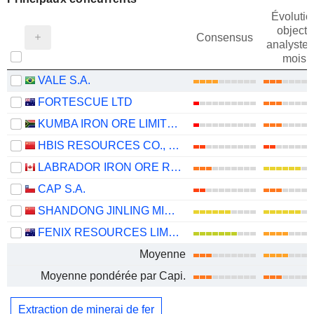
Évolutio
objectif
Consensus
analystes
mois
VALE S.A.
FORTESCUE LTD
KUMBA IRON ORE LIMITED
HBIS RESOURCES CO., LTD.
LABRADOR IRON ORE ROYALTY CORPORATION
CAP S.A.
SHANDONG JINLING MINING CO., LTD.
FENIX RESOURCES LIMITED
Moyenne
Moyenne pondérée par Capi.
Extraction de minerai de fer