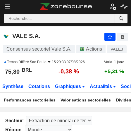
VALE S.A.
75,80
R$
-0,38 %
VALE S.A.
Consensus sectoriel Vale S.A.
Actions
VALE3
Temps Différé
Sao Paulo
15:29:33 07/08/2026
Varia. 1 janv.
BRL
-0,38 %
75,80
+5,31 %
Synthèse
Cotations
Graphiques
Actualités
Soci
Performances sectorielles
Valorisations sectorielles
Dividen
Secteur:
Région: