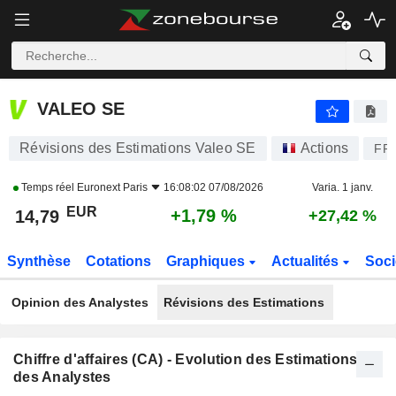
VALEO SE
14,79
€
+1,79 %
VALEO SE
Révisions des Estimations Valeo SE
Actions
FR
Temps réel
Euronext Paris
16:08:02 07/08/2026
Varia. 1 janv.
EUR
+1,79 %
14,79
+27,42 %
Synthèse
Cotations
Graphiques
Actualités
Soci
Opinion des Analystes
Révisions des Estimations
Chiffre d'affaires (CA) - Evolution des Estimations
des Analystes