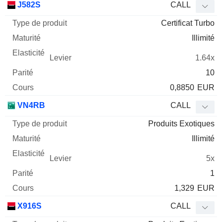
J582S
CALL
Certificat Turbo
Illimité
1.64x
10
0,8850
EUR
VN4RB
CALL
Produits Exotiques
Illimité
5x
1
1,329
EUR
X916S
CALL