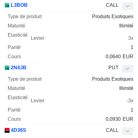
Type
L3BOB
CALL
de
Produits Exotiques
Mnemo
Type
produit
Maturité
Elasticité
Levier
Parité
Co
Illimité
3x
1
0,0640
EUR
2N4JB
PUT
Produits Exotiques
Illimité
-3x
1
0,0930
EUR
4D36S
CALL