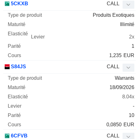
5CKXB
CALL
Produits Exotiques
Illimité
2x
1
1,235
EUR
S84JS
CALL
Warrants
18/09/2026
8.04x
-
10
0,0850
EUR
6CFVB
CALL