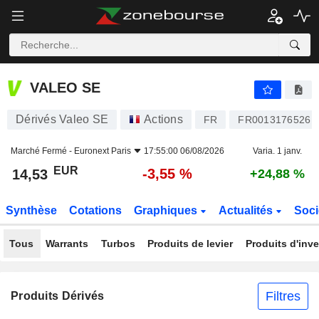
VALEO SE
14,53
€
-3,55 %
VALEO SE
Dérivés Valeo SE
Actions
FR
FR0013176526
Marché Fermé -
Euronext Paris
17:55:00 06/08/2026
Varia. 1 janv.
EUR
-3,55 %
14,53
+24,88 %
Synthèse
Cotations
Graphiques
Actualités
Soci
Tous
Warrants
Turbos
Produits de levier
Produits d'inv
Filtres
Produits Dérivés