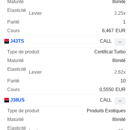
Illimité
2.25x
1
6,467
EUR
J43TS
CALL
Certificat Turbo
Illimité
2.62x
10
0,5550
EUR
J38US
CALL
Produits Exotiques
Illimité