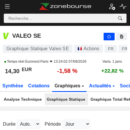
VALEO SE
14,30
€
-1,58 %
VALEO SE
Graphique Statique Valeo SE
Actions
FR
FR0
Temps réel
Euronext Paris
13:24:02 07/08/2026
Varia. 1 janv.
EUR
-1,58 %
14,30
+22,82 %
Synthèse
Cotations
Graphiques
Actualités
Soci
Analyse Technique
Graphique Statique
Graphique Total Re
Durée
Période