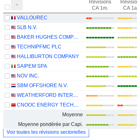
Révisions
Révision
CA 1m.
CA 1an
VALLOUREC
SLB N.V.
BAKER HUGHES COMPANY
TECHNIPFMC PLC
HALLIBURTON COMPANY
SAIPEM SPA
NOV INC.
SBM OFFSHORE N.V.
WEATHERFORD INTERNATIONAL PLC
CNOOC ENERGY TECHNOLOGY & SERVICES LIMITED
Moyenne
Moyenne pondérée par Capi.
Voir toutes les révisions sectorielles