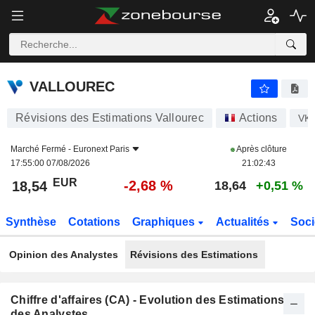
VALLOUREC
18,54
€
-2,68 %
VALLOUREC
Révisions des Estimations Vallourec
Actions
VK
Marché Fermé -
Euronext Paris
Après clôture
17:55:00 07/08/2026
21:02:43
EUR
-2,68 %
18,54
18,64
+0,51 %
Synthèse
Cotations
Graphiques
Actualités
Soci
Opinion des Analystes
Révisions des Estimations
Chiffre d'affaires (CA) - Evolution des Estimations
des Analystes