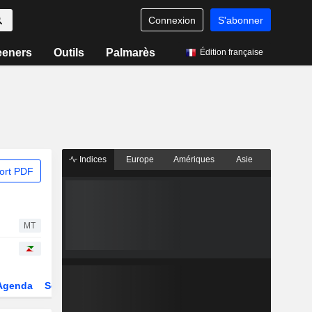
Connexion
S'abonner
eeners
Outils
Palmarès
Édition française
Indices
Europe
Amériques
Asie
ort PDF
MT
Agenda
Secteur
Dérivés
Fonds et ETFs