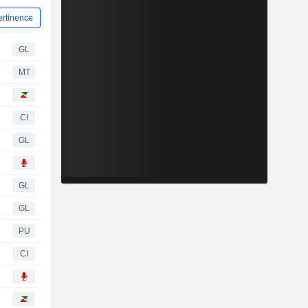
ertinence
GL
MT
CI
GL
GL
GL
PU
CI