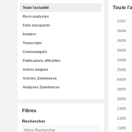
Toute l'
Toute l'actualité
Reco analystes
22/07
Faits marquants
26/06
Insiders
26/06
Transcripts
26/06
Communiqués
25/06
Publications officielles
Autres langues
25/06
Articles Zonebourse
04/06
Analyses Zonebourse
28/05
28/05
13/05
Filtres
13/05
Rechercher
13/05