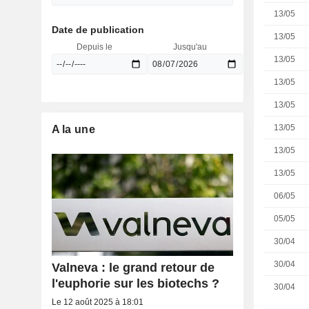
13/05
Date de publication
13/05
Depuis le
Jusqu'au
13/05
13/05
13/05
13/05
A la une
13/05
13/05
06/05
05/05
30/04
30/04
Valneva : le grand retour de
l'euphorie sur les biotechs ?
30/04
Le 12 août 2025 à 18:01