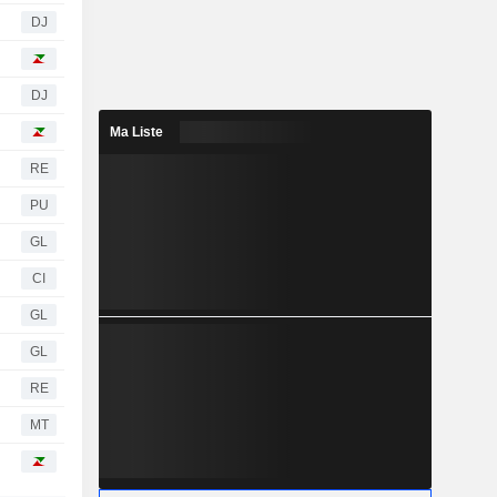
DJ
DJ
Ma Liste
RE
PU
GL
CI
GL
GL
RE
MT