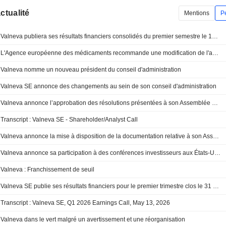
actualité
Mentions
P
Valneva publiera ses résultats financiers consolidés du premier semestre le 13 août 2026
L'Agence européenne des médicaments recommande une modification de l'autorisation de mise sur le marché du vaccin contre le chikungunya de Valneva
Valneva nomme un nouveau président du conseil d'administration
Valneva SE annonce des changements au sein de son conseil d'administration
Valneva annonce l’approbation des résolutions présentées à son Assemblée Générale
Transcript : Valneva SE - Shareholder/Analyst Call
Valneva annonce la mise à disposition de la documentation relative à son Assemblée Générale annuelle
Valneva annonce sa participation à des conférences investisseurs aux États-Unis et en Europe
Valneva : Franchissement de seuil
Valneva SE publie ses résultats financiers pour le premier trimestre clos le 31 mars 2026
Transcript : Valneva SE, Q1 2026 Earnings Call, May 13, 2026
Valneva dans le vert malgré un avertissement et une réorganisation