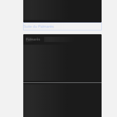
Suite du Palmarès
Palmarès