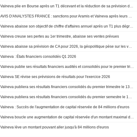
Valneva plie en Bourse après un T1 décevant et la réduction de sa prévision de ventes annuelles
AVIS D'ANALYSTES FRANCE : sanctions pour Aramis et Valneva après leurs avertissements
Valneva abaisse son objectif de chiffre d'affaires annuel après un T1 plus dégradé que prévu
Valneva creuse ses pertes au 1er trimestre, abaisse ses ventes prévues
Valneva abaisse sa prévision de CA pour 2026, la géopolitique pèse sur les vaccins pour les voyages
Valneva : États financiers consolidés Q1 2026
Valneva publie ses résultats financiers audités et consolidés pour le premier trimestre 2026
Valneva SE révise ses prévisions de résultats pour l'exercice 2026
Valneva publiera ses résultats financiers consolidés du premier trimestre le 13 mai 2026
Valneva publiera ses résultats financiers consolidés du premier semestre le 13 mai 2026
Valneva : Succès de l'augmentation de capital réservée de 84 millions d'euros
Valneva boucle une augmentation de capital réservée d'un montant maximal de 84 millions d'euros
Valneva lève un montant pouvant aller jusqu'à 84 millions d'euros