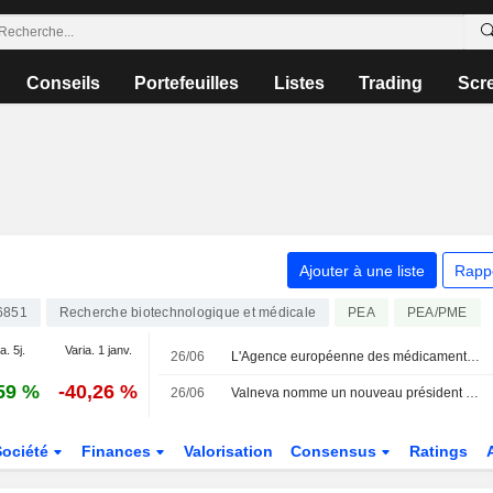
Conseils
Portefeuilles
Listes
Trading
Scr
Ajouter à une liste
Rapp
6851
Recherche biotechnologique et médicale
PEA
PEA/PME
a. 5j.
Varia. 1 janv.
26/06
L'Agence européenne des médicaments recommande une modification de l'autorisation de mise sur le marché du vaccin contre le chikungunya de Valneva
59 %
-40,26 %
26/06
Valneva nomme un nouveau président du conseil d'administration
Société
Finances
Valorisation
Consensus
Ratings