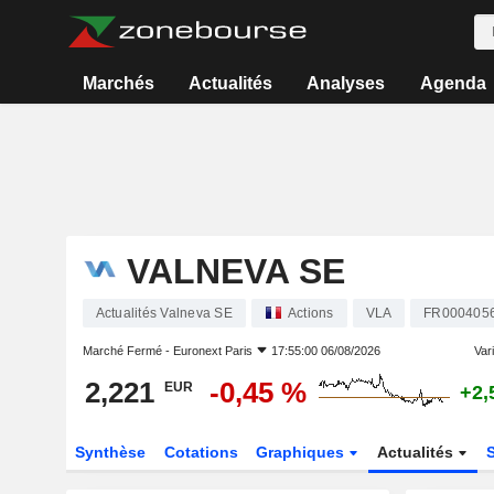
Marchés
Actualités
Analyses
Agenda
VALNEVA SE
Actualités Valneva SE
Actions
VLA
FR000405
Marché Fermé -
Euronext Paris
17:55:00 06/08/2026
Vari
2,221
-0,45 %
EUR
+2,
Synthèse
Cotations
Graphiques
Actualités