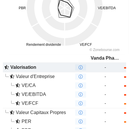
Vanda Pharmaceuticals Inc.
Valorisation
-
Valeur d'Entreprise
-
VE/CA
-
VE/EBITDA
-
VE/FCF
-
Valeur Capitaux Propres
-
PER
-