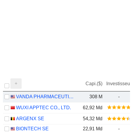
Capi.($)
Investisseur
VANDA PHARMACEUTICALS INC.
308 M
-
WUXI APPTEC CO., LTD.
62,92 Md
ARGENX SE
54,32 Md
BIONTECH SE
22,91 Md
-