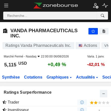
VANDA PHARMACEUTICALS INC.
5,115
$
+0,49 %
VANDA PHARMACEUTICALS
INC.
Ratings Vanda Pharmaceuticals Inc.
Actions
VN
Marché Fermé -
Nasdaq
22:00:00 06/08/2026
Varia. 1 janv.
USD
+0,49 %
5,115
-42,01 %
Synthèse
Cotations
Graphiques
Actualités
Soci
Ratings Surperformance
Trader
Investisseur
-