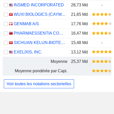
INSMED INCORPORATED
28,73 Md
-
WUXI BIOLOGICS (CAYMAN) INC.
21,65 Md
GENMAB A/S
17,76 Md
PHARMAESSENTIA CORPORATION
16,47 Md
SICHUAN KELUN-BIOTECH BIOPHARMACEUTICAL CO., LTD.
15,48 Md
-
EXELIXIS, INC.
13,12 Md
Moyenne
25,37 Md
Moyenne pondérée par Capi.
Voir toutes les notations sectorielles