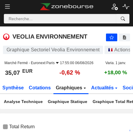
VEOLIA ENVIRONNEMENT
35,07
€
-0,62 %
VEOLIA ENVIRONNEMENT
Graphique Sectoriel Veolia Environnement
Actions
Marché Fermé -
Euronext Paris
17:55:00 06/08/2026
Varia. 1 janv.
EUR
-0,62 %
35,07
+18,00 %
Synthèse
Cotations
Graphiques
Actualités
Soci
Analyse Technique
Graphique Statique
Graphique Total Re
Total Return