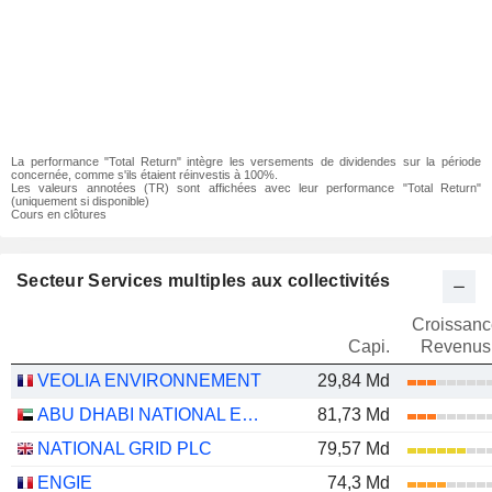
La performance "Total Return" intègre les versements de dividendes sur la période
concernée, comme s'ils étaient réinvestis à 100%.
Les valeurs annotées (TR) sont affichées avec leur performance "Total Return"
(uniquement si disponible)
Cours en clôtures
Secteur Services multiples aux collectivités
Croissanc
Capi.
Revenus
VEOLIA ENVIRONNEMENT
29,84 Md
ABU DHABI NATIONAL ENERGY COMPANY
81,73 Md
NATIONAL GRID PLC
79,57 Md
ENGIE
74,3 Md