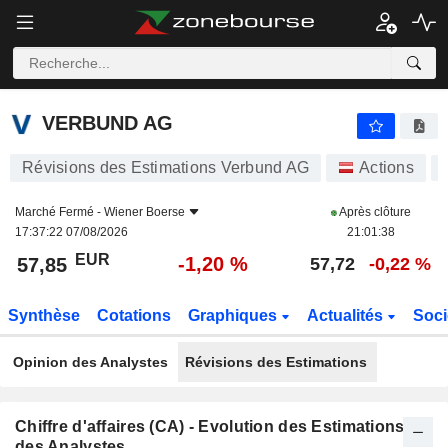
VERBUND AG
57,85
€
-1,20 %
VERBUND AG
Révisions des Estimations Verbund AG
Actions
Marché Fermé -
Wiener Boerse
Après clôture
17:37:22 07/08/2026
21:01:38
EUR
-1,20 %
57,85
57,72
-0,22 %
Synthèse
Cotations
Graphiques
Actualités
Soci
Opinion des Analystes
Révisions des Estimations
Chiffre d'affaires (CA) - Evolution des Estimations
des Analystes