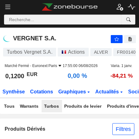
VERGNET S.A.
0,1200
€
0,00 %
VERGNET S.A.
Turbos Vergnet S.A.
Actions
ALVER
FR001401
Marché Fermé -
Euronext Paris
17:55:00 06/08/2026
Varia. 1 janv.
EUR
0,00 %
0,1200
-84,21 %
Synthèse
Cotations
Graphiques
Actualités
Soci
Tous
Warrants
Turbos
Produits de levier
Produits d'inv
Filtres
Produits Dérivés