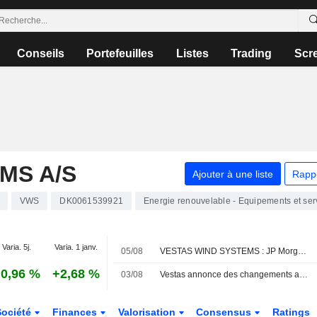
Conseils
Portefeuilles
Listes
Trading
Scr
MS A/S
Ajouter à une liste
Rapp
VWS
DK0061539921
Energie renouvelable - Equipements et ser
Varia. 5j.
Varia. 1 janv.
05/08
VESTAS WIND SYSTEMS : JP Morgan réitère son opinion positive sur le titre
0,96 %
+2,68 %
03/08
Vestas annonce des changements au sein de sa direction
Société
Finances
Valorisation
Consensus
Ratings