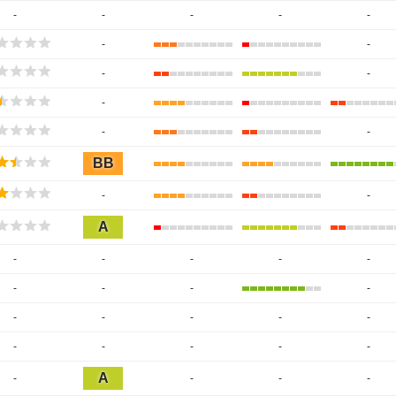
-
-
-
-
-
-
-
-
-
-
-
-
BB
-
-
A
-
-
-
-
-
-
-
-
-
-
-
-
-
-
-
-
-
-
-
A
-
-
-
-