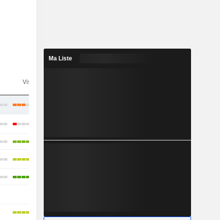
Ma Liste
n
Visibilité
Consensus
-
-