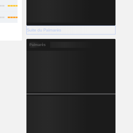
Suite du Palmarès
Palmarès