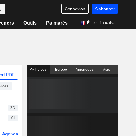
Connexion
S'abonner
eeners
Outils
Palmarès
Édition française
Indices
Europe
Amériques
Asie
ort PDF
vices
ZD
CI
Agenda
Secteur
Dérivés
Fonds et ETFs