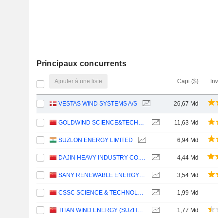
Principaux concurrents
Ajouter à une liste
Capi.($)
In
VESTAS WIND SYSTEMS A/S
26,67 Md
GOLDWIND SCIENCE&TECHNOLOGY CO., LTD.
11,63 Md
SUZLON ENERGY LIMITED
6,94 Md
DAJIN HEAVY INDUSTRY CO.,LTD.
4,44 Md
SANY RENEWABLE ENERGY CO.,LTD.
3,54 Md
CSSC SCIENCE & TECHNOLOGY CO., LTD
1,99 Md
TITAN WIND ENERGY (SUZHOU) CO.,LTD
1,77 Md