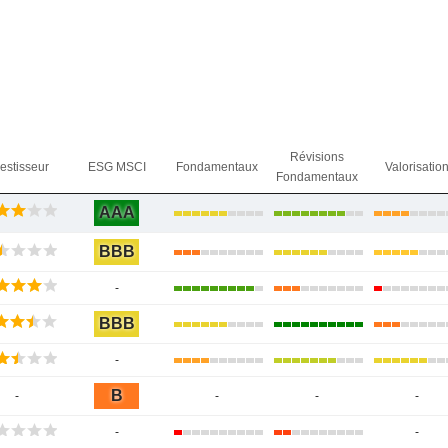
Révisions
vestisseur
ESG MSCI
Fondamentaux
Valorisatio
Fondamentaux
AAA
BBB
-
BBB
-
B
-
-
-
-
-
-