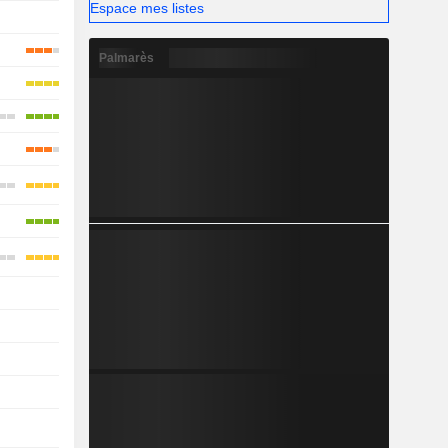
Espace mes listes
-
-
Palmarès
-
-
-
-
-
-
-
-