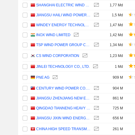
SHANGHAI ELECTRIC WIND POWER GROUP CO., LTD.
1,77 Md
JIANGSU HAILI WIND POWER EQUIPMENT TECHNOLOGY CO., LTD.
1,5 Md
WINDEY ENERGY TECHNOLOGY GROUP CO., LTD.
1,47 Md
INOX WIND LIMITED
1,42 Md
TSP WIND POWER GROUP CO., LTD.
1,34 Md
CS WIND CORPORATION
1,23 Md
JINLEI TECHNOLOGY CO., LTD.
1 Md
PNE AG
909 M
CENTURY WIND POWER CO., LTD.
904 M
JIANGSU ZHENJIANG NEW ENERGY EQUIPMENT CO., LTD.
861 M
QINGDAO TIANNENG HEAVY INDUSTRIES CO.,LTD
725 M
JIANGSU JIXIN WIND ENERGY TECHNOLOGY CO., LTD.
656 M
CHINA HIGH SPEED TRANSMISSION EQUIPMENT GROUP CO., LTD.
261 M