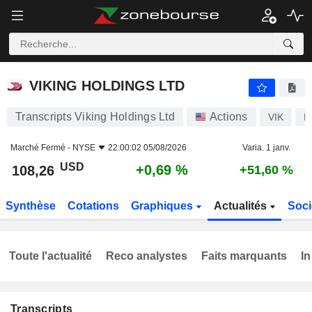
VIKING HOLDINGS LTD
108,26
$
+0,69 %
VIKING HOLDINGS LTD
Transcripts Viking Holdings Ltd
Actions
VIK
B
Marché Fermé -
NYSE
22:00:02 05/08/2026
Varia. 1 janv.
USD
+0,69 %
108,26
+51,60 %
Synthèse
Cotations
Graphiques
Actualités
Soci
Toute l'actualité
Reco analystes
Faits marquants
In
Transcripts