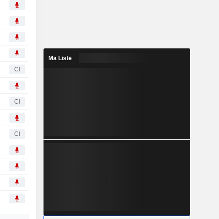
Ma Liste
CI
CI
CI