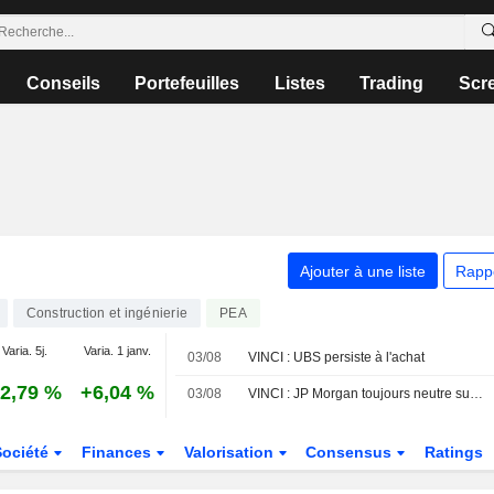
Conseils
Portefeuilles
Listes
Trading
Scr
Ajouter à une liste
Rapp
Construction et ingénierie
PEA
Varia. 5j.
Varia. 1 janv.
03/08
VINCI : UBS persiste à l'achat
2,79 %
+6,04 %
03/08
VINCI : JP Morgan toujours neutre sur le dossier
Société
Finances
Valorisation
Consensus
Ratings