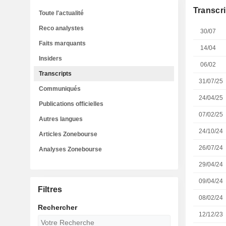
Transcri
Toute l'actualité
Reco analystes
30/07
Faits marquants
14/04
Insiders
06/02
Transcripts
31/07/25
Communiqués
24/04/25
Publications officielles
07/02/25
Autres langues
24/10/24
Articles Zonebourse
26/07/24
Analyses Zonebourse
29/04/24
09/04/24
Filtres
08/02/24
Rechercher
12/12/23