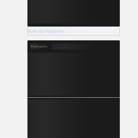
Suite du Palmarès
Palmarès