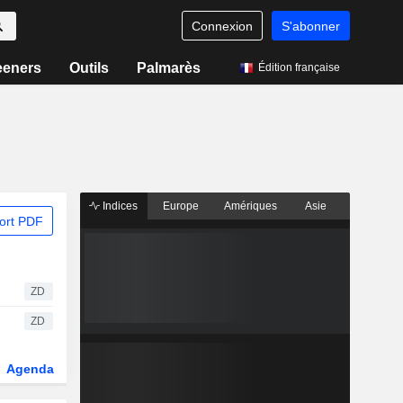
Connexion
S'abonner
eeners
Outils
Palmarès
Édition française
Indices
Europe
Amériques
Asie
ort PDF
ZD
ZD
Agenda
Secteur
Dérivés
Fonds et ETFs