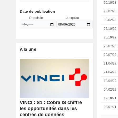
26/10/23
Date de publication
28/07/23
Depuis le
Jusqu'au
09/02/23
25/10/22
25/10/22
29/07/22
A la une
29/07/22
21/04/22
21/04/22
12/04/22
04/02/22
19/10/21
VINCI : S1 : Cobra IS chiffre
30/07/21
les opportunités dans les
centres de données