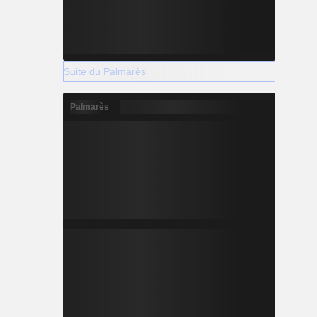
Suite du Palmarès
Palmarès