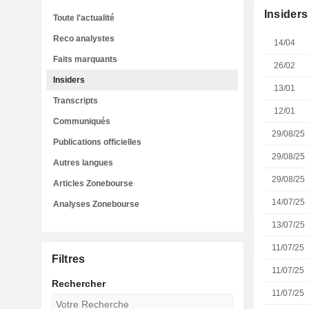
Insiders
Toute l'actualité
Reco analystes
14/04
Faits marquants
26/02
Insiders
13/01
Transcripts
12/01
Communiqués
29/08/25
Publications officielles
29/08/25
Autres langues
29/08/25
Articles Zonebourse
14/07/25
Analyses Zonebourse
13/07/25
11/07/25
Filtres
11/07/25
Rechercher
11/07/25