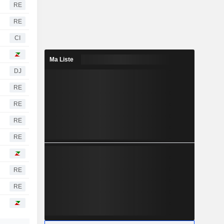
RE
RE
CI
Ma Liste
DJ
RE
RE
RE
RE
RE
RE