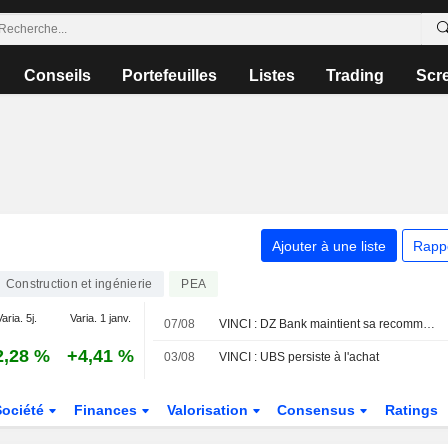
Conseils
Portefeuilles
Listes
Trading
Scr
Ajouter à une liste
Rapp
Construction et ingénierie
PEA
aria. 5j.
Varia. 1 janv.
07/08
VINCI : DZ Bank maintient sa recommandation à l'achat
2,28 %
+4,41 %
03/08
VINCI : UBS persiste à l'achat
Société
Finances
Valorisation
Consensus
Ratings