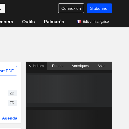
Connexion
S'abonner
eeners
Outils
Palmarès
Édition française
Indices
Europe
Amériques
Asie
ort PDF
ZD
ZD
Agenda
Secteur
Dérivés
Fonds et ETFs