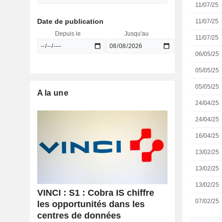
11/07/25
Date de publication
11/07/25
Depuis le
Jusqu'au
11/07/25
06/05/25
05/05/25
05/05/25
A la une
24/04/25
24/04/25
16/04/25
13/02/25
13/02/25
13/02/25
VINCI : S1 : Cobra IS chiffre
07/02/25
les opportunités dans les
centres de données