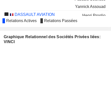
Yannick Assouad
DASSAULT AVIATION
Henri Proglio
Relations Actives
Relations Passées
COMPANHIA DE SANEAMENTO
Karla Trindade
BÁSICO DO ESTADO DE SÃO PAULO
- SABESP
Graphique Relationnel des Sociétés Privées liées:
FORVIA (EX-FAURECIA)
Jean-Bernard Levy
VINCI
SAVENCIA
Annette Messemer
MERSEN
Jocelyne Vassoille
LAURENT-PERRIER
Jocelyne Vassoille
COMPAGNIE
Christian Labeyrie
D'ENTREPRISES CFE SA
VTB BANK
Yves-Thibault de Silguy
NEXITY
Alain Dinin
ELIOR GROUP
Caroline Grégoire-Sainte-Marie