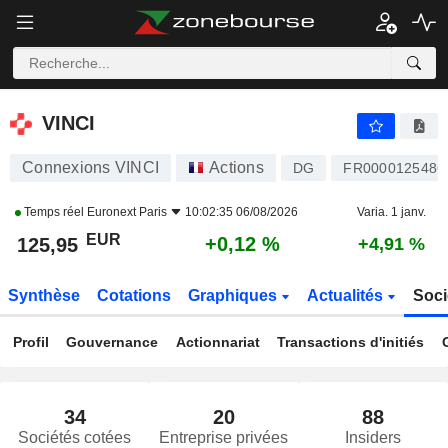
VINCI
125,95
€
+0,12 %
VINCI
Connexions VINCI
Actions
DG
FR0000125486
Temps réel
Euronext Paris
10:02:35 06/08/2026
Varia. 1 janv.
EUR
+0,12 %
125,95
+4,91 %
Synthèse
Cotations
Graphiques
Actualités
Soci
Profil
Gouvernance
Actionnariat
Transactions d'initiés
34
20
88
Sociétés cotées
Entreprise privées
Insiders