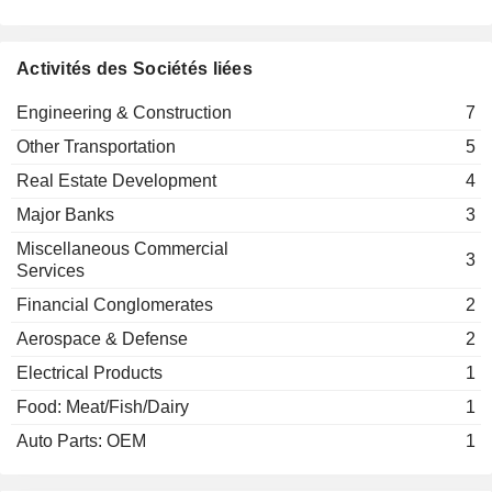
Miscellaneous Commercial Services
Pierre Anjolras
Activités des Sociétés liées
Syndicat Des
Christophe Pelissie du Rausas
Entrepreneurs
Engineering & Construction
7
Français
Internationaux
Other Transportation
5
Homebuilding
Real Estate Development
4
Xavier Huillard
Major Banks
3
Fondation d’Entreprise VINCI pour
Pierre Coppey
la Cité
Miscellaneous Commercial
3
Services
Xavier Huillard
VINCI Autoroutes
Financial Conglomerates
2
Nicolas Dominique Notebaert
SAS
Aerospace & Defense
2
Engineering &
Construction
Electrical Products
1
Elisabeth Boyer
Food: Meat/Fish/Dairy
1
FCPE Castor
Dominique Joly-Pottuz
Auto Parts: OEM
1
Alain Said