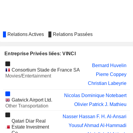
VOLVO CARS
Caroline Grégoire-Sainte-Marie
GRUPO
Nicolas Dominique Notebaert
AEROPORTUARIO DEL
Olivier Patrick J. Mathieu
CENTRO NORTE,
S.A.B. DE C.V.
Relations Actives
Relations Passées
UNITED DEVELOPMENT
Abdullah Al Attiyah
COMPANY Q.P.S.C.
Entreprise Privées liées: VINCI
BARWA REAL ESTATE
Abdullah Al Attiyah
COMPANY Q.P.S.C.
Bernard Huvelin
EO2
Guillaume Poizat
Consortium Stade de France SA
Pierre Coppey
Movies/Entertainment
Christophe Pelissie du Rausas
Christian Labeyrie
CONSTRUCTORA
CONCONCRETO S.A.
Nicolas Dominique Notebaert
MAZAYA REAL ESTATE
Gatwick Airport Ltd.
Abdullah Al Attiyah
Olivier Patrick J. Mathieu
DEVELOPMENT Q.P.S.C.
Other Transportation
EDENRED SE
Graziella Gavezotti
Nasser Hassan F. H. Al-Ansari
Qatari Diar Real
WEYA
Guillaume Poizat
Yousuf Ahmad Al-Hammadi
Estate Investment
Co.