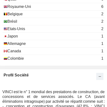
Olivier Patrick J. Mathieu
Other Transportation
Royaume-Uni
6
Xavier Huillard
Belgique
2
Association Aurore
Pierre Coppey
Brésil
2
Etats-Unis
2
Xavier Huillard
Kansai Airports
Japon
1
Nicolas Dominique Notebaert
Other Transportation
Allemagne
1
Nicolas Dominique Notebaert
Ivy Super Holdco Ltd.
Canada
1
Olivier Patrick J. Mathieu
Miscellaneous
Colombie
1
Commercial Services
Profil Société
VINCI est le n° 1 mondial des prestations de construction, de
concessions et de services associés. Le CA (avant
éliminations intragroupe) par activité se répartit comme suit :
- conception et construction d'ouvrages (42,8% ; VINCI