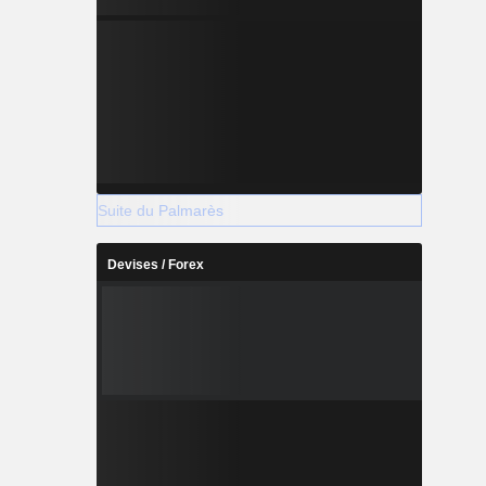
Suite du Palmarès
Devises / Forex