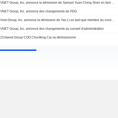
VNET Group, Inc. annonce la démission de Samuel Yuan-Ching Shen en tant que président exécutif du groupe d'affaires Retail IDC
VNET Group, Inc. annonce des changements de PDG
Vnet Group, Inc. annonce la démission de Yao Li en tant que membre du conseil d'administration et membre du comité de rémunération du conseil d'administration
VNET Group, Inc. annonce des changements au conseil d'administration
21Vianet Group COO Chunfeng Cai va démissionner