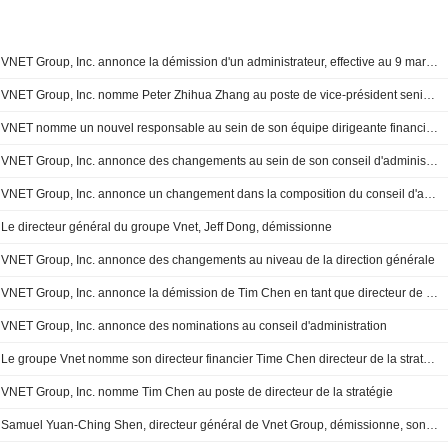
VNET Group, Inc. annonce la démission d'un administrateur, effective au 9 mars 2026
VNET Group, Inc. nomme Peter Zhihua Zhang au poste de vice-président senior, finance opérationnelle, à compter du 13 février 2026
VNET nomme un nouvel responsable au sein de son équipe dirigeante financière
VNET Group, Inc. annonce des changements au sein de son conseil d'administration et de ses comités
VNET Group, Inc. annonce un changement dans la composition du conseil d'administration
Le directeur général du groupe Vnet, Jeff Dong, démissionne
VNET Group, Inc. annonce des changements au niveau de la direction générale
VNET Group, Inc. annonce la démission de Tim Chen en tant que directeur de la stratégie
VNET Group, Inc. annonce des nominations au conseil d'administration
Le groupe Vnet nomme son directeur financier Time Chen directeur de la stratégie
VNET Group, Inc. nomme Tim Chen au poste de directeur de la stratégie
Samuel Yuan-Ching Shen, directeur général de Vnet Group, démissionne, son successeur est nommé