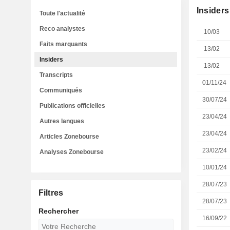
Insiders
Toute l'actualité
Reco analystes
10/03
Faits marquants
13/02
Insiders
13/02
Transcripts
01/11/24
Communiqués
30/07/24
Publications officielles
23/04/24
Autres langues
23/04/24
Articles Zonebourse
23/02/24
Analyses Zonebourse
10/01/24
28/07/23
Filtres
28/07/23
Rechercher
16/09/22