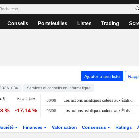
Conseils
Portefeuilles
Listes
Trading
Scr
Ajouter à une liste
Rapp
138A1034
Services et conseils en informatique
. 5j.
Varia. 1 janv.
06/08
Les actions asiatiques cotées aux États-Unis sous forme d'ADR progressent lors de la séance de jeudi
23 %
-17,14 %
03/08
Les actions asiatiques cotées aux États-Unis sous forme d'ADR progressent légèrement lors de la séance de lundi
Société
Finances
Valorisation
Consensus
Ratings