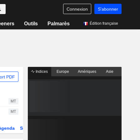
Connexion
S'abonner
eeners
Outils
Palmarès
Édition française
Indices
Europe
Amériques
Asie
ort PDF
MT
MT
Agenda
Secteur
Dérivés
Fonds et ETFs