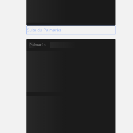
Suite du Palmarès
Palmarès