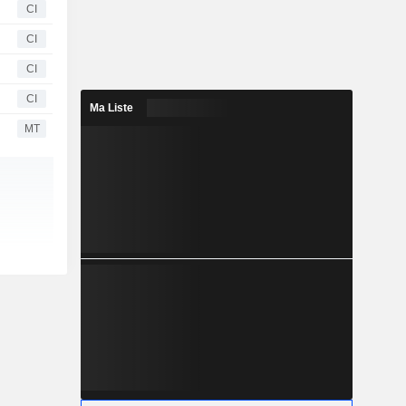
CI
CI
CI
CI
Ma Liste
MT