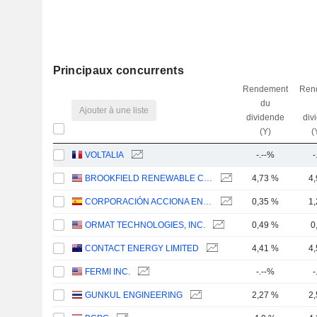
Principaux concurrents
Rendement
Ren
du
Ajouter à une liste
dividende
div
(Y)
(
VOLTALIA
-.--%
-
BROOKFIELD RENEWABLE CORPORATION
4,73 %
4
CORPORACIÓN ACCIONA ENERGÍAS RENOVABLES, S.A.
0,35 %
1
ORMAT TECHNOLOGIES, INC.
0,49 %
0
CONTACT ENERGY LIMITED
4,41 %
4
FERMI INC.
-.--%
-
GUNKUL ENGINEERING
2,27 %
2