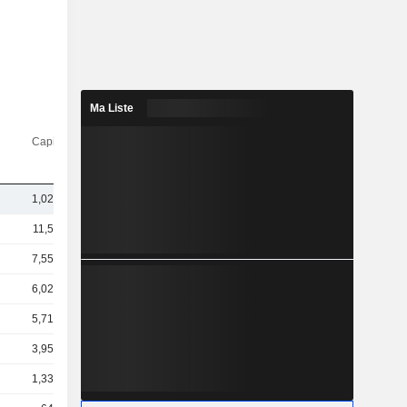
Ma Liste
Capi.($)
1,02 Md
11,5 Md
7,55 Md
6,02 Md
5,71 Md
3,95 Md
1,33 Md