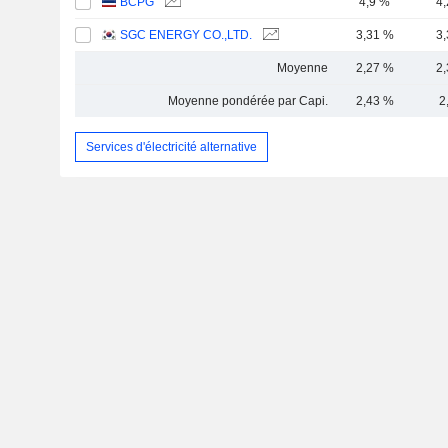
BCPG
4,9 %
4
SGC ENERGY CO.,LTD.
3,31 %
3
Moyenne
2,27 %
2
Moyenne pondérée par Capi.
2,43 %
2
Services d'électricité alternative