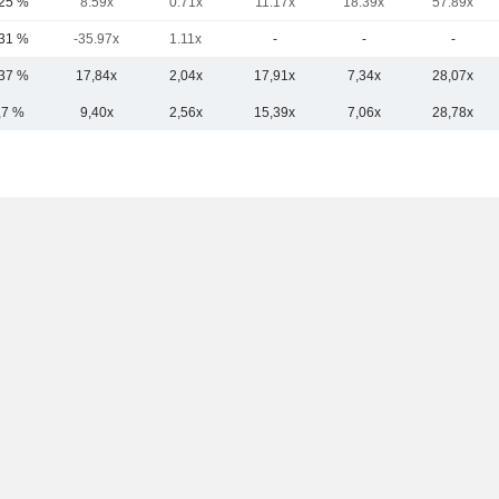
,25 %
8.59x
0.71x
11.17x
18.39x
57.89x
,31 %
-35.97x
1.11x
-
-
-
,37 %
17,84x
2,04x
17,91x
7,34x
28,07x
,7 %
9,40x
2,56x
15,39x
7,06x
28,78x