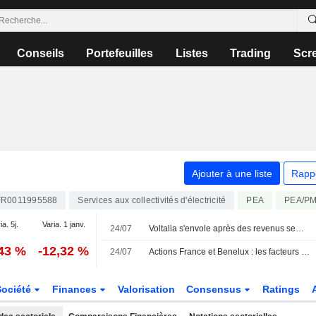
Conseils
Portefeuilles
Listes
Trading
Scr
Ajouter à une liste
Rapp
FR0011995588
Services aux collectivités d'électricité
PEA
PEA/P
ia. 5j.
Varia. 1 janv.
24/07
Voltalia s'envole après des revenus semestriels portés par ses ventes d'énergie
,43 %
-12,32 %
24/07
Actions France et Benelux : les facteurs à suivre
Société
Finances
Valorisation
Consensus
Ratings