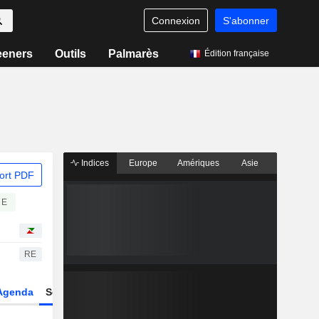
Connexion
S'abonner
eeners
Outils
Palmarès
Édition française
Indices
Europe
Amériques
Asie
ort PDF
ME
RE
Agenda
Secteur
Dérivés