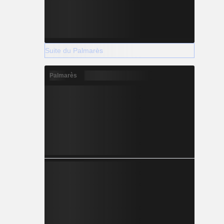
Suite du Palmarès
Palmarès