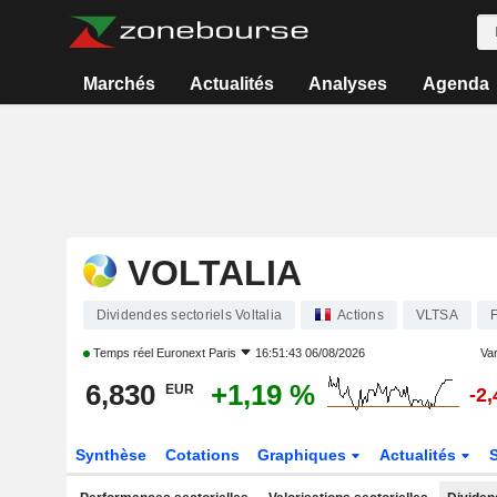
Marchés
Actualités
Analyses
Agenda
VOLTALIA
Dividendes sectoriels Voltalia
Actions
VLTSA
Temps réel
Euronext Paris
16:51:43 06/08/2026
Var
6,830
+1,19 %
EUR
-2
Synthèse
Cotations
Graphiques
Actualités