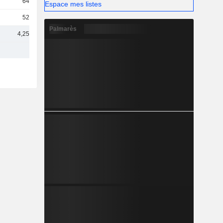
647 M
Espace mes listes
520 M
Palmarès
4,25 Md