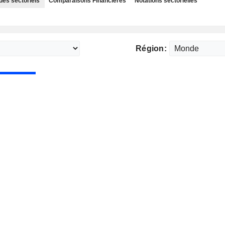
des sectoriels
Comparaisons Financières
Notations sectorielles
Région: