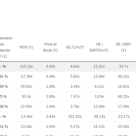
dement
du
Price to
VE /
VE / EBIT
PER (Y)
VE / CA (Y)
idende
Book (Y)
EBITDA (Y)
(Y)
Y+1)
.--%
110.13x
0.93x
4.64x
13.32x
34.7x
,91 %
-27.39x
4.06x
5.82x
12.89x
49.32x
,28 %
19.55x
1.06x
3.44x
8.12x
16.62x
,5 %
53.3x
2.09x
7.67x
13.9x
46.22x
,58 %
22.59x
1.94x
3.78x
12.08x
17.39x
.--%
-13.46x
3.44x
101.52x
-36.13x
-23.17x
,51 %
23.18x
3.04x
5.27x
16.13x
25.59x