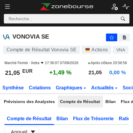
VONOVIA SE
21,05
€
+1,49 %
VONOVIA SE
Compte de Résultat Vonovia SE
Actions
VNA
Marché Fermé -
Xetra
17:36:07 07/08/2026
Après clôture
20:58:56
EUR
+1,49 %
21,05
21,05
0,00 %
Synthèse
Cotations
Graphiques
Actualités
Soci
Prévisions des Analystes
Compte de Résultat
Bilan
Flux d
Compte de Résultat
Bilan
Flux de Trésorerie
Ratios
Annuel