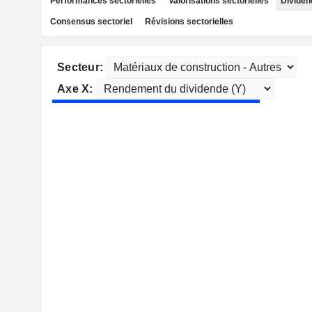
Performances sectorielles
Valorisations sectorielles
Dividen
Consensus sectoriel
Révisions sectorielles
Secteur:
Axe X: