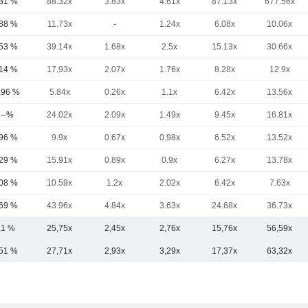
,31 %
88.32x
3.83x
4.61x
87.13x
677.56x
,88 %
11.73x
-
1.24x
6.08x
10.06x
,53 %
39.14x
1.68x
2.5x
15.13x
30.66x
,14 %
17.93x
2.07x
1.76x
8.28x
12.9x
,96 %
5.84x
0.26x
1.1x
6.42x
13.56x
.--%
24.02x
2.09x
1.49x
9.45x
16.81x
,96 %
9.9x
0.67x
0.98x
6.52x
13.52x
,29 %
15.91x
0.89x
0.9x
6.27x
13.78x
,08 %
10.59x
1.2x
2.02x
6.42x
7.63x
,69 %
43.96x
4.84x
3.63x
24.68x
36.73x
,1 %
25,75x
2,45x
2,76x
15,76x
56,59x
,51 %
27,71x
2,93x
3,29x
17,37x
63,32x