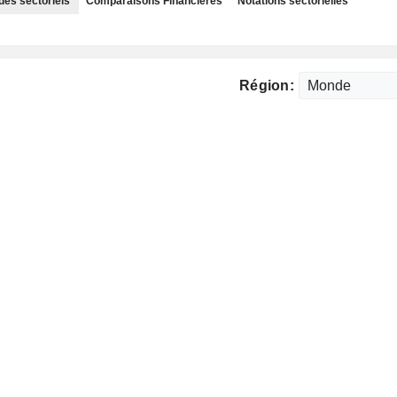
des sectoriels
Comparaisons Financières
Notations sectorielles
Région: