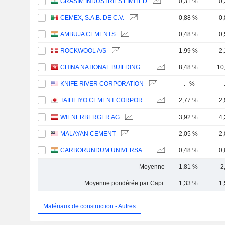
GRASIM INDUSTRIES LIMITED
0,31 %
0
CEMEX, S.A.B. DE C.V.
0,88 %
0
AMBUJA CEMENTS
0,48 %
0
ROCKWOOL A/S
1,99 %
2
CHINA NATIONAL BUILDING MATERIAL COMPANY LIMITED
8,48 %
10
KNIFE RIVER CORPORATION
-.--%
-
TAIHEIYO CEMENT CORPORATION
2,77 %
2
WIENERBERGER AG
3,92 %
4
MALAYAN CEMENT
2,05 %
2
CARBORUNDUM UNIVERSAL LIMITED
0,48 %
0
Moyenne
1,81 %
2
Moyenne pondérée par Capi.
1,33 %
1
Matériaux de construction - Autres