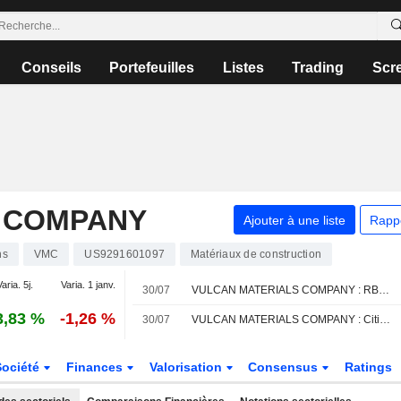
Conseils
Portefeuilles
Listes
Trading
Scr
 COMPANY
Ajouter à une liste
Rapp
ns
VMC
US9291601097
Matériaux de construction
aria. 5j.
Varia. 1 janv.
30/07
VULCAN MATERIALS COMPANY : RBC Capital Markets n'est pas inspiré par le dossier
3,83 %
-1,26 %
30/07
VULCAN MATERIALS COMPANY : Citigroup persiste à l'achat
Société
Finances
Valorisation
Consensus
Ratings