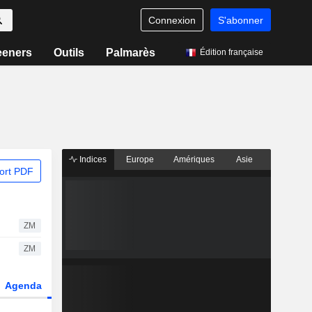
Connexion
S'abonner
eeners
Outils
Palmarès
Édition française
Indices
Europe
Amériques
Asie
ort PDF
ZM
ZM
Agenda
Secteur
Dérivés
Fonds et ETFs