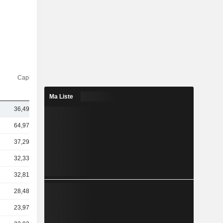
Capi.($)
Ma Liste
36,49 Md
64,97 Md
37,29 Md
32,33 Md
32,81 Md
28,48 Md
23,97 Md