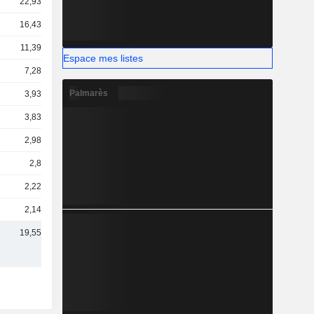
22,93 Md
16,43 Md
11,39 Md
Espace mes listes
7,28 Md
Palmarès
3,93 Md
3,83 Md
2,98 Md
2,8 Md
2,22 Md
2,14 Md
19,55 Md