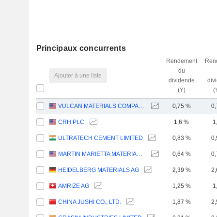
Principaux concurrents
Rendement
Ren
du
Ajouter à une liste
dividende
div
(Y)
(
VULCAN MATERIALS COMPANY
0,75 %
0
CRH PLC
1,6 %
1
ULTRATECH CEMENT LIMITED
0,83 %
0
MARTIN MARIETTA MATERIALS, INC.
0,64 %
0
HEIDELBERG MATERIALS AG
2,39 %
2
AMRIZE AG
1,25 %
1
CHINA JUSHI CO., LTD.
1,87 %
2