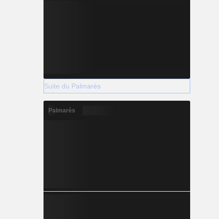
Suite du Palmarès
Palmarès