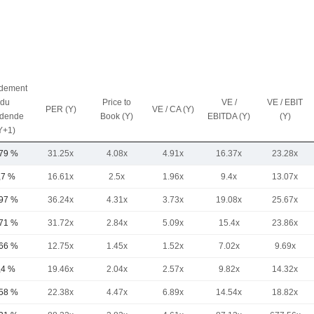
dement
du
Price to
VE /
VE / EBIT
PER (Y)
VE / CA (Y)
idende
Book (Y)
EBITDA (Y)
(Y)
Y+1)
,79 %
31.25x
4.08x
4.91x
16.37x
23.28x
,7 %
16.61x
2.5x
1.96x
9.4x
13.07x
,97 %
36.24x
4.31x
3.73x
19.08x
25.67x
,71 %
31.72x
2.84x
5.09x
15.4x
23.86x
,66 %
12.75x
1.45x
1.52x
7.02x
9.69x
,4 %
19.46x
2.04x
2.57x
9.82x
14.32x
,58 %
22.38x
4.47x
6.89x
14.54x
18.82x