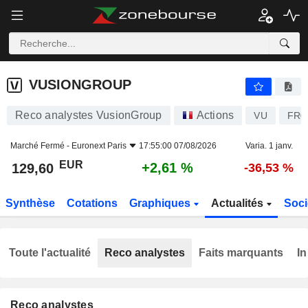
VUSIONGROUP
129,60
€
+2,61 %
VUSIONGROUP
Reco analystes VusionGroup
Actions
VU
FR0
Marché Fermé -
Euronext Paris
17:55:00 07/08/2026
Varia. 1 janv.
EUR
+2,61 %
129,60
-36,53 %
Synthèse
Cotations
Graphiques
Actualités
Soci
Toute l'actualité
Reco analystes
Faits marquants
In
Reco analystes