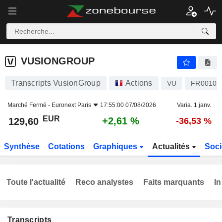
VUSIONGROUP
129,60
€
+2,61 %
VUSIONGROUP
Transcripts VusionGroup
Actions
VU
FR00102
Marché Fermé -
Euronext Paris
17:55:00 07/08/2026
Varia. 1 janv.
EUR
+2,61 %
129,60
-36,53 %
Synthèse
Cotations
Graphiques
Actualités
Soci
Toute l'actualité
Reco analystes
Faits marquants
In
Transcripts