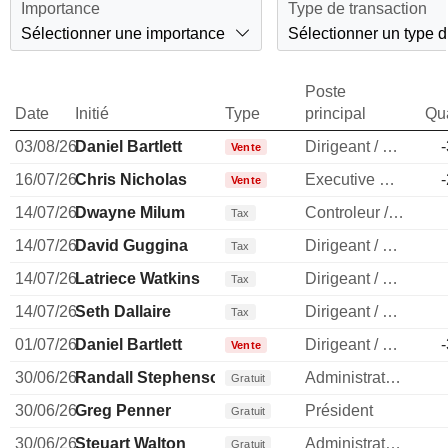
Importance
Type de transaction
Sélectionner une importance
Sélectionner un type d
Poste
Date
Initié
Type
principal
Qua
03/08/26
Daniel Bartlett
Dirigeant / cadre principal
Vente
16/07/26
Chris Nicholas
Executive Vice President
Vente
14/07/26
Dwayne Milum
Controleur / auditeur
Tax
14/07/26
David Guggina
Dirigeant / cadre principal
Tax
14/07/26
Latriece Watkins
Dirigeant / cadre principal
Tax
14/07/26
Seth Dallaire
Dirigeant / cadre principal
Tax
01/07/26
Daniel Bartlett
Dirigeant / cadre principal
Vente
30/06/26
Randall Stephenson
Administrateur
Gratuit
30/06/26
Greg Penner
Président
Gratuit
30/06/26
Steuart Walton
Administrateur
Gratuit