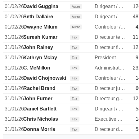
01/02/26
David Guggina
Dirigeant / cadre principal
12
Autre
01/02/26
Seth Dallaire
Dirigeant / cadre principal
48
Autre
01/02/26
Dwayne Milum
Controleur / auditeur
4
Autre
31/01/26
Suresh Kumar
Directeur technique
11
Tax
31/01/26
John Rainey
Directeur financier
12
Tax
31/01/26
Kathryn Mclay
President
9
Tax
31/01/26
C. McMillon
Administrateur
23
Tax
31/01/26
David Chojnowski
Controleur / auditeur
1
Tax
31/01/26
Rachel Brand
Directeur juridique
6
Tax
31/01/26
John Furner
Directeur general
12
Tax
31/01/26
Daniel Bartlett
Dirigeant / cadre principal
5
Tax
31/01/26
Chris Nicholas
Executive Vice President
1
Tax
31/01/26
Donna Morris
Directeur des ressources humaines
5
Tax