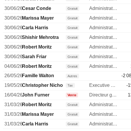
30/06/26
Cesar Conde
Administrateur
Gratuit
30/06/26
Marissa Mayer
Administrateur
Gratuit
30/06/26
Carla Harris
Administrateur
Gratuit
30/06/26
Shishir Mehrotra
Administrateur
Gratuit
30/06/26
Robert Moritz
Administrateur
Gratuit
30/06/26
Sarah Friar
Administrateur
Gratuit
04/06/26
Robert Moritz
Administrateur
Gratuit
26/05/26
Famille Walton
-2 0
Autres
19/05/26
Christopher Nicholas
Executive Vice President
-1
Tax
16/04/26
John Furner
Directeur general
1
Vente
31/03/26
Robert Moritz
Administrateur
Gratuit
31/03/26
Marissa Mayer
Administrateur
Gratuit
31/03/26
Carla Harris
Administrateur
Gratuit