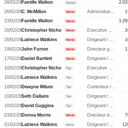
26/02/26
Famille Walton
2 02
Autres
26/02/26
C. McMillon
Administrateur
1
Vente
23/02/26
Famille Walton
1 26
Vente
20/02/26
Christopher Nicholas
Executive Vice President
3
Vente
20/02/26
Latriece Watkins
Dirigeant / cadre principal
1
Vente
19/02/26
John Furner
Directeur general
1
Vente
17/02/26
Daniel Bartlett
Dirigeant / cadre principal
Vente
10/02/26
Christopher Nicholas
Executive Vice President
Tax
10/02/26
Latriece Watkins
Dirigeant / cadre principal
Tax
10/02/26
Dwayne Milum
Controleur / auditeur
Tax
10/02/26
Seth Dallaire
Dirigeant / cadre principal
Tax
10/02/26
David Guggina
Dirigeant / cadre principal
Tax
03/02/26
Donna Morris
Directeur des ressources humaines
7
Vente
01/02/26
Latriece Watkins
Dirigeant / cadre principal
12
Autre