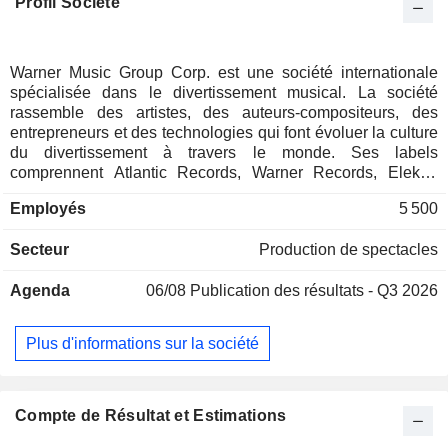
Profil Société
Warner Music Group Corp. est une société internationale
spécialisée dans le divertissement musical. La société
rassemble des artistes, des auteurs-compositeurs, des
entrepreneurs et des technologies qui font évoluer la culture
du divertissement à travers le monde. Ses labels
comprennent Atlantic Records, Warner Records, Elektra
Records, Parlophone Records et Cloud 9 Recordings. Son
Employés
5 500
segment de musique enregistrée comprend des labels tels
que 10K Projects, 300 Entertainment, Asylum, Atlantic, Big
Secteur
Production de spectacles
Beat, Elektra, Erato, First Night, Fueled By Ramen,
Nonesuch, Parlophone, Reprise, Rhino, Roadrunner, Sire,
Agenda
06/08
Publication des résultats - Q3 2026
Spinnin', Warner Records, Warner Classics et Warner Music
Nashville. Sa branche d'édition musicale, Warner Chappell
Music, dispose d'un catalogue de plus d'un million de droits
Plus d'informations sur la société
d'auteur couvrant tous les genres musicaux. Elle abrite
également l'Alternative Distribution Alliance (ADA), qui
soutient la communauté indépendante, ainsi que la division
de services aux artistes WMX. De plus, elle compte parmi
Compte de Résultat et Estimations
ses marques Warner Music Entertainment, géant de la