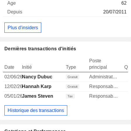
62
20/07/2011
Plus d'insiders
Dernières transactions d'initiés
Poste
Date
Initié
Type
principal
Qua
02/06/26
Nancy Dubuc
Administrateur
Gratuit
12/02/26
Hannah Karp
Responsable communication publique
1
Gratuit
05/01/26
James Steven
Responsable communication publique
Tax
Historique des transactions