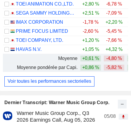
TOEI ANIMATION CO.,LTD.
+2,80 %
-6,78 %
-
SEGA SAMMY HOLDINGS INC.
+2,51 %
-7,09 %
-
IMAX CORPORATION
-1,78 %
+2,20 %
+
PRIME FOCUS LIMITED
-2,60 %
-5,45 %
+
TOEI COMPANY, LTD.
+1,20 %
-7,66 %
+
HAVAS N.V.
+1,05 %
+4,32 %
+
Moyenne
+0,61 %
-4,80 %
+
Moyenne pondérée par Capi.
+0,86 %
-5,82 %
Voir toutes les performances sectorielles
Dernier Transcript: Warner Music Group Corp.
Warner Music Group Corp., Q3
05/08
2026 Earnings Call, Aug 05, 2026