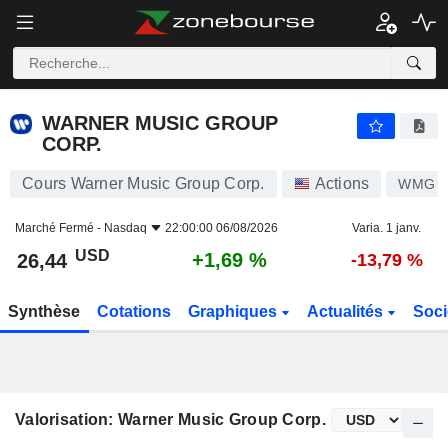
WARNER MUSIC GROUP CORP.
26,44
$
+1,69 %
WARNER MUSIC GROUP
CORP.
Cours Warner Music Group Corp.
Actions
WMG
Marché Fermé -
Nasdaq
22:00:00 06/08/2026
Varia. 1 janv.
USD
+1,69 %
26,44
-13,79 %
Synthèse
Cotations
Graphiques
Actualités
Soci
Valorisation: Warner Music Group Corp.