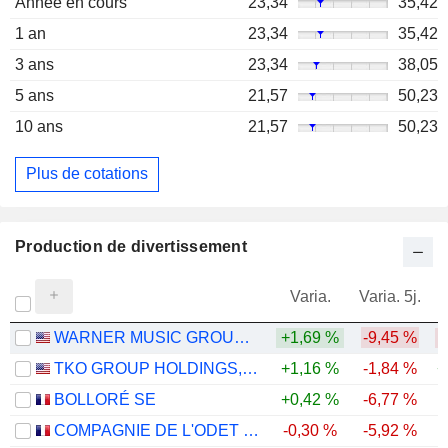
Année en cours
23,34
35,42
1 an
23,34
35,42
3 ans
23,34
38,05
5 ans
21,57
50,23
10 ans
21,57
50,23
Plus de cotations
Production de divertissement
Varia.
Varia. 5j.
WARNER MUSIC GROUP CORP.
+1,69 %
-9,45 %
-
TKO GROUP HOLDINGS, INC.
+1,16 %
-1,84 %
+
BOLLORÉ SE
+0,42 %
-6,77 %
-
COMPAGNIE DE L'ODET SE
-0,30 %
-5,92 %