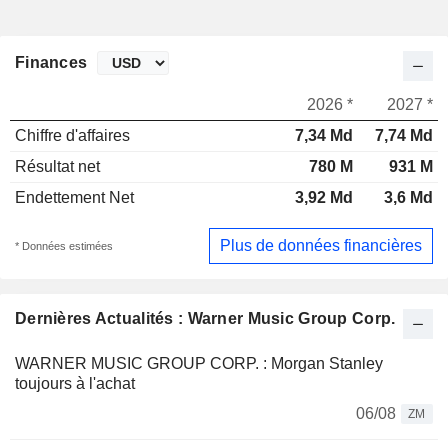
Finances
2026 *
2027 *
Chiffre d'affaires
7,34 Md
7,74 Md
Résultat net
780 M
931 M
Endettement Net
3,92 Md
3,6 Md
Plus de données financières
* Données estimées
Dernières Actualités : Warner Music Group Corp.
WARNER MUSIC GROUP CORP. : Morgan Stanley
toujours à l'achat
06/08
ZM