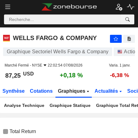
WELLS FARGO & COMPANY
87,25
$
+0,18 %
WELLS FARGO & COMPANY
Graphique Sectoriel Wells Fargo & Company
Actio
Marché Fermé -
NYSE
22:02:54 07/08/2026
Varia. 1 janv.
USD
+0,18 %
87,25
-6,38 %
Synthèse
Cotations
Graphiques
Actualités
Soci
Analyse Technique
Graphique Statique
Graphique Total Re
Total Return