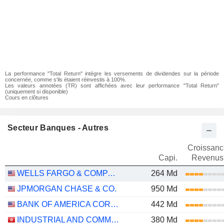
La performance "Total Return" intègre les versements de dividendes sur la période
concernée, comme s'ils étaient réinvestis à 100%.
Les valeurs annotées (TR) sont affichées avec leur performance "Total Return"
(uniquement si disponible)
Cours en clôtures
Secteur Banques - Autres
Croissanc
Capi.
Revenus
WELLS FARGO & COMPANY
264 Md
JPMORGAN CHASE & CO.
950 Md
BANK OF AMERICA CORPORATION
442 Md
INDUSTRIAL AND COMMERCIAL BANK OF CHINA LIMITED
380 Md