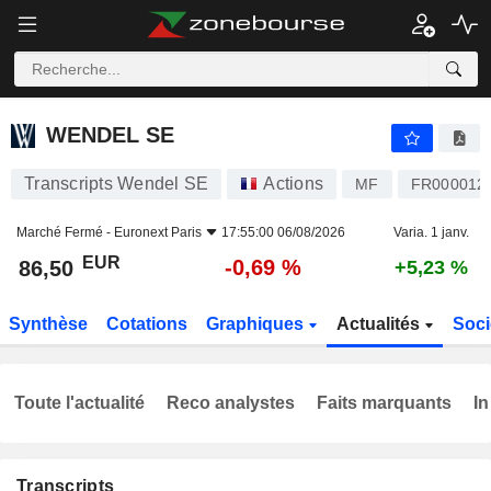
WENDEL SE
86,50
€
-0,69 %
WENDEL SE
Transcripts Wendel SE
Actions
MF
FR000012
Marché Fermé -
Euronext Paris
17:55:00 06/08/2026
Varia. 1 janv.
EUR
-0,69 %
86,50
+5,23 %
Synthèse
Cotations
Graphiques
Actualités
Soci
Toute l'actualité
Reco analystes
Faits marquants
In
Transcripts