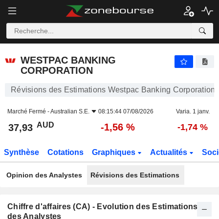
WESTPAC BANKING CORPORATION
37,93
$
-1,56 %
WESTPAC BANKING
CORPORATION
Révisions des Estimations Westpac Banking Corporation
Marché Fermé -
Australian S.E.
08:15:44 07/08/2026
Varia. 1 janv.
AUD
-1,56 %
37,93
-1,74 %
Synthèse
Cotations
Graphiques
Actualités
Soci
Opinion des Analystes
Révisions des Estimations
Chiffre d'affaires (CA) - Evolution des Estimations
des Analystes