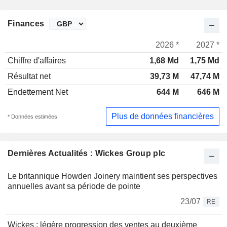
Finances
2026 *
2027 *
Chiffre d'affaires
1,68 Md
1,75 Md
Résultat net
39,73 M
47,74 M
Endettement Net
644 M
646 M
Plus de données financières
* Données estimées
Dernières Actualités : Wickes Group plc
Le britannique Howden Joinery maintient ses perspectives
annuelles avant sa période de pointe
23/07
RE
Wickes : légère progression des ventes au deuxième