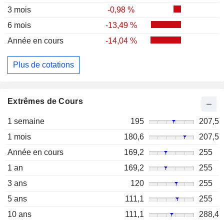
3 mois
-0,98 %
6 mois
-13,49 %
Année en cours
-14,04 %
Plus de cotations
Extrêmes de Cours
1 semaine
195
207,5
1 mois
180,6
207,5
Année en cours
169,2
255
1 an
169,2
255
3 ans
120
255
5 ans
111,1
255
10 ans
111,1
288,4