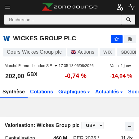
WICKES GROUP PLC
202,00
p
-0,74 %
WICKES GROUP PLC
Cours Wickes Group plc
Actions
WIX
GB00BL
Marché Fermé -
London S.E.
17:35:13 06/08/2026
Varia. 1 janv.
GBX
-0,74 %
202,00
-14,04 %
Synthèse
Cotations
Graphiques
Actualités
Soci
Valorisation: Wickes Group plc
Capitalisation
460 M
PER 2026 *
11,4x