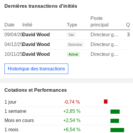
Dernières transactions d'initiés
Poste
Date
Initié
Type
principal
Qua
09/04/26
David Wood
Directeur general
35
Tax
04/12/25
David Wood
Directeur general
1
Exercice
10/11/25
David Wood
Directeur general
Achat
Historique des transactions
Cotations et Performances
1 jour
-0,74 %
1 semaine
+2,85 %
Mois en cours
+2,54 %
1 mois
+6,54 %