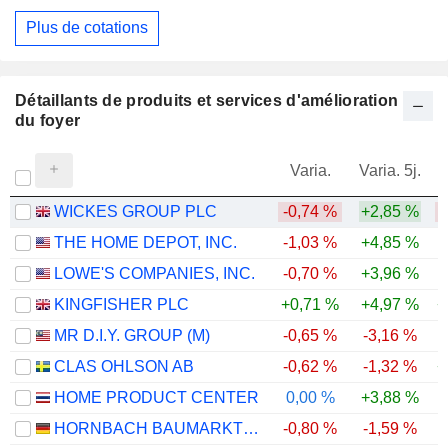
Plus de cotations
Détaillants de produits et services d'amélioration
du foyer
Varia.
Varia. 5j.
WICKES GROUP PLC
-0,74 %
+2,85 %
THE HOME DEPOT, INC.
-1,03 %
+4,85 %
LOWE'S COMPANIES, INC.
-0,70 %
+3,96 %
KINGFISHER PLC
+0,71 %
+4,97 %
+
MR D.I.Y. GROUP (M)
-0,65 %
-3,16 %
CLAS OHLSON AB
-0,62 %
-1,32 %
+
HOME PRODUCT CENTER
0,00 %
+3,88 %
HORNBACH BAUMARKT AG
-0,80 %
-1,59 %