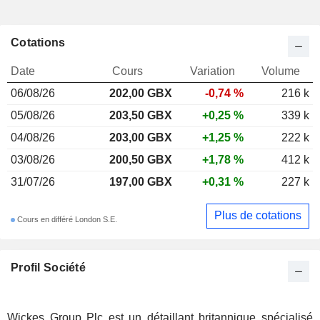
Cotations
Date
Cours
Variation
Volume
06/08/26
202,00 GBX
-0,74 %
216 k
05/08/26
203,50 GBX
+0,25 %
339 k
04/08/26
203,00 GBX
+1,25 %
222 k
03/08/26
200,50 GBX
+1,78 %
412 k
31/07/26
197,00 GBX
+0,31 %
227 k
Plus de cotations
Cours en différé London S.E.
Profil Société
Wickes Group Plc est un détaillant britannique spécialisé