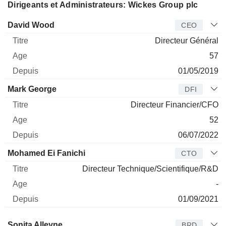
Dirigeants et Administrateurs: Wickes Group plc
Dirigeant
Titre
Age
Depuis
David Wood
CEO
Directeur Général
57
01/05/2019
Mark George
DFI
Directeur Financier/CFO
52
06/07/2022
Mohamed Ei Fanichi
CTO
Directeur Technique/Scientifique/R&D
-
01/09/2021
Administrateur
Titre
Age
Depuis
Sonita Alleyne
BRD