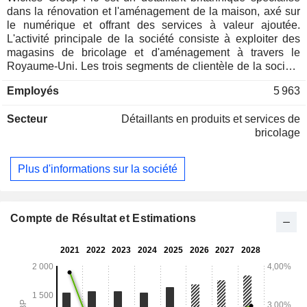
dans la rénovation et l'aménagement de la maison, axé sur
le numérique et offrant des services à valeur ajoutée.
L'activité principale de la société consiste à exploiter des
magasins de bricolage et d'aménagement à travers le
Royaume-Uni. Les trois segments de clientèle de la société
sont les suivants : commerce local, conception et
Employés
5 963
installation, et vente au détail de produits de bricolage. Elle
opère à partir de son réseau d’environ 228 magasins de
Secteur
Détaillants en produits et services de
taille adaptée, qui assurent la distribution à l’échelle
bricolage
nationale depuis des emplacements pratiques répartis dans
tout le Royaume-Uni, ainsi que par le biais de ses canaux
numériques, notamment son site Web, l’application mobile
Plus d'informations sur la société
TradePro destinée aux professionnels et l’application
Wickes DIY. Ces canaux numériques permettent aux clients
de rechercher et de commander une gamme étendue de ses
produits et services, d’organiser des consultations de
Compte de Résultat et Estimations
conception virtuelles ou en personne, et de bénéficier d’une
livraison à domicile pratique ou d’un service « click-and-
collect ». Son activité comprend également une branche
principale d’installation de panneaux solaires, ainsi qu’une
activité plus modeste d’installation de chaudières à gaz.