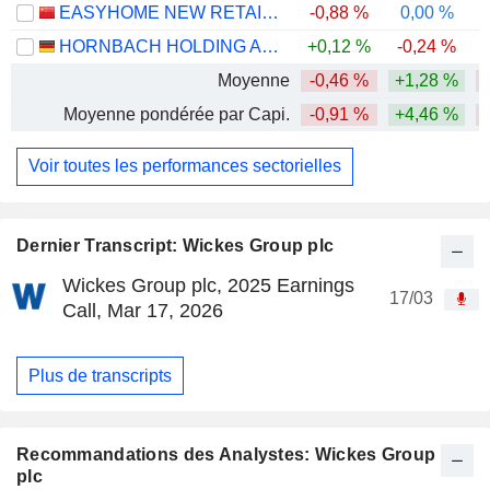
EASYHOME NEW RETAIL GROUP CORPORATION LIMITED
-0,88 %
0,00 %
-
HORNBACH HOLDING AG & CO. KGAA
+0,12 %
-0,24 %
-
Moyenne
-0,46 %
+1,28 %
Moyenne pondérée par Capi.
-0,91 %
+4,46 %
Voir toutes les performances sectorielles
Dernier Transcript: Wickes Group plc
Wickes Group plc, 2025 Earnings
17/03
Call, Mar 17, 2026
Plus de transcripts
Recommandations des Analystes: Wickes Group
plc