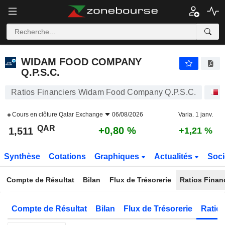
WIDAM FOOD COMPANY Q.P.S.C.
1,511
﷼
+0,80 %
WIDAM FOOD COMPANY
Q.P.S.C.
Ratios Financiers Widam Food Company Q.P.S.C.
Cours en clôture
Qatar Exchange
06/08/2026
Varia. 1 janv.
QAR
+0,80 %
1,511
+1,21 %
Synthèse
Cotations
Graphiques
Actualités
Soci
Compte de Résultat
Bilan
Flux de Trésorerie
Ratios Finan
Compte de Résultat
Bilan
Flux de Trésorerie
Ratios