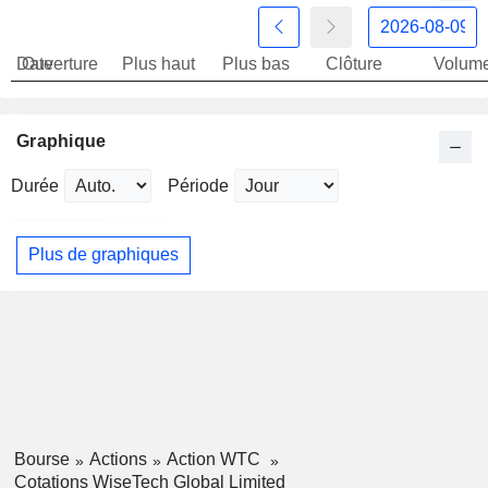
Date
Ouverture
Plus haut
Plus bas
Clôture
Volum
Graphique
Durée
Période
Plus de graphiques
Bourse
Actions
Action WTC
Cotations WiseTech Global Limited