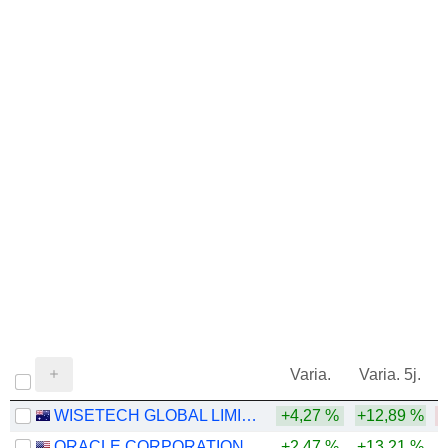
Varia.
Varia. 5j.
WISETECH GLOBAL LIMITED
+4,27 %
+12,89 %
-
ORACLE CORPORATION
+2,47 %
+13,21 %
-