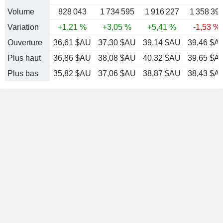
Volume
828 043
1 734 595
1 916 227
1 358 39
Variation
+1,21 %
+3,05 %
+5,41 %
-1,53 %
Ouverture
36,61 $AU
37,30 $AU
39,14 $AU
39,46 $A
Plus haut
36,86 $AU
38,08 $AU
40,32 $AU
39,65 $A
Plus bas
35,82 $AU
37,06 $AU
38,87 $AU
38,43 $A