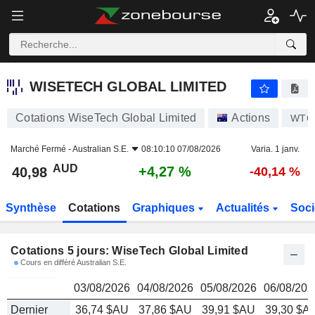
WISETECH GLOBAL LIMITED
40,98
$
WISETECH GLOBAL LIMITED
Cotations WiseTech Global Limited
Actions
WTC
Marché Fermé -
Australian S.E.
08:10:10 07/08/2026
Varia. 1 janv.
AUD
+4,27 %
40,98
-40,14 %
Synthèse
Cotations
Graphiques
Actualités
Soci
Cotations 5 jours: WiseTech Global Limited
Cours en différé Australian S.E.
03/08/2026
04/08/2026
05/08/2026
06/08/202
Dernier
36,74 $AU
37,86 $AU
39,91 $AU
39,30 $A