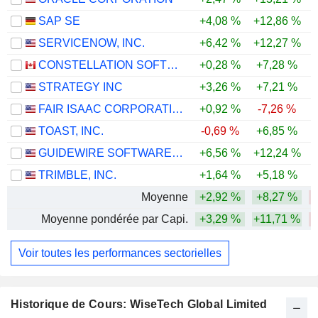
SAP SE
+4,08 %
+12,86 %
-
SERVICENOW, INC.
+6,42 %
+12,27 %
-
CONSTELLATION SOFTWARE INC.
+0,28 %
+7,28 %
-
STRATEGY INC
+3,26 %
+7,21 %
-
FAIR ISAAC CORPORATION
+0,92 %
-7,26 %
-
TOAST, INC.
-0,69 %
+6,85 %
-
GUIDEWIRE SOFTWARE, INC.
+6,56 %
+12,24 %
-
TRIMBLE, INC.
+1,64 %
+5,18 %
-
Moyenne
+2,92 %
+8,27 %
-
Moyenne pondérée par Capi.
+3,29 %
+11,71 %
-
Voir toutes les performances sectorielles
Historique de Cours: WiseTech Global Limited