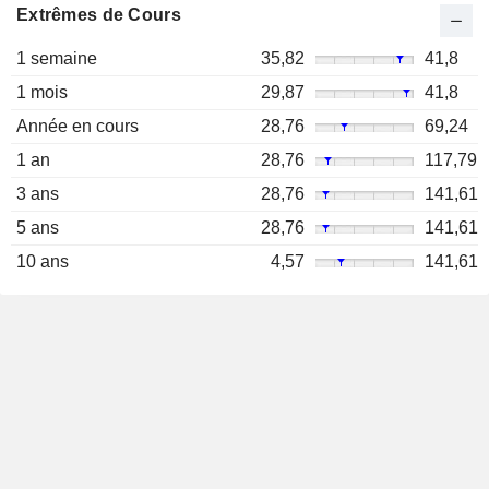
Extrêmes de Cours
1 semaine
35,82
41,8
1 mois
29,87
41,8
Année en cours
28,76
69,24
1 an
28,76
117,79
3 ans
28,76
141,61
5 ans
28,76
141,61
10 ans
4,57
141,61