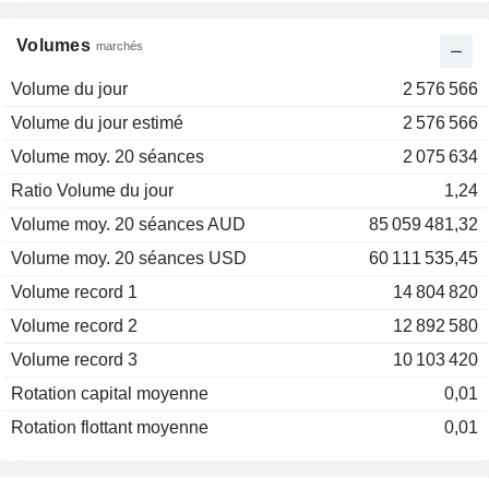
Volumes
marchés
Volume du jour
2 576 566
Volume du jour estimé
2 576 566
Volume moy. 20 séances
2 075 634
Ratio Volume du jour
1,24
Volume moy. 20 séances AUD
85 059 481,32
Volume moy. 20 séances USD
60 111 535,45
Volume record 1
14 804 820
Volume record 2
12 892 580
Volume record 3
10 103 420
Rotation capital moyenne
0,01
Rotation flottant moyenne
0,01