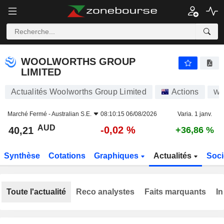
WOOLWORTHS GROUP LIMITED
40,21
$
-0,02 %
WOOLWORTHS GROUP
LIMITED
Actualités Woolworths Group Limited
Actions
W
Marché Fermé -
Australian S.E.
08:10:15 06/08/2026
Varia. 1 janv.
AUD
-0,02 %
40,21
+36,86 %
Synthèse
Cotations
Graphiques
Actualités
Soci
Toute l'actualité
Reco analystes
Faits marquants
In