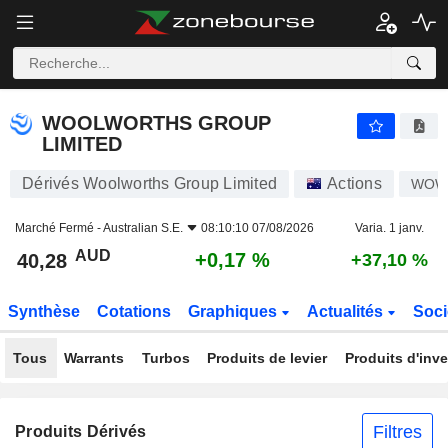
WOOLWORTHS GROUP LIMITED
40,28
$
+0,17 %
WOOLWORTHS GROUP
LIMITED
Dérivés Woolworths Group Limited
Actions
WO
Marché Fermé -
Australian S.E.
08:10:10 07/08/2026
Varia. 1 janv.
AUD
+0,17 %
40,28
+37,10 %
Synthèse
Cotations
Graphiques
Actualités
Soci
Tous
Warrants
Turbos
Produits de levier
Produits d'inv
Filtres
Produits Dérivés