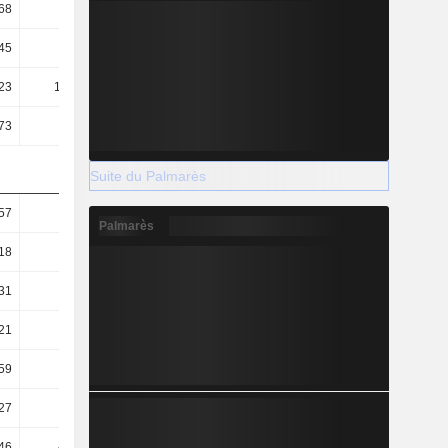
68
1,92
2,01
2,04
45
3,52
3,61
3,58
23
168,97
140,63
133,61
73
12,92
12,52
12,03
Suite du Palmarès
57
0,54
0,55
0,57
Palmarès
18
0,19
0,19
0,19
31
0,4
0,34
0,37
21
2,15
2,64
2,72
59
28,16
29,63
30,26
27
41,77
42,55
42,86
,46
-11,45
-10,28
-9,87