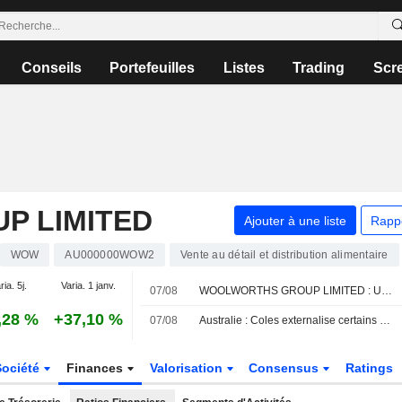
Conseils
Portefeuilles
Listes
Trading
Scr
P LIMITED
Ajouter à une liste
Rapp
WOW
AU000000WOW2
Vente au détail et distribution alimentaire
ria. 5j.
Varia. 1 janv.
07/08
WOOLWORTHS GROUP LIMITED : UBS n'est plus neutre mais vendeur
,28 %
+37,10 %
07/08
Australie : Coles externalise certains postes chez Accenture dans le cadre d'un plan de réduction des coûts
Société
Finances
Valorisation
Consensus
Ratings