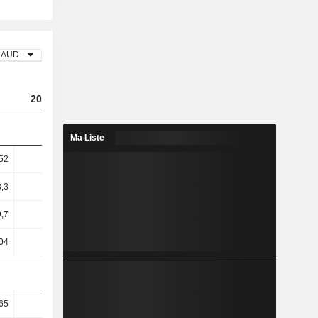
AUD
2023
2024
2025
Ma Liste
52
5,5
5,19
4,58
8,3
8,14
7,88
6,95
,7
25,72
1,93
18,1
04
26,09
1,83
18,76
65
26,71
27,31
27,24