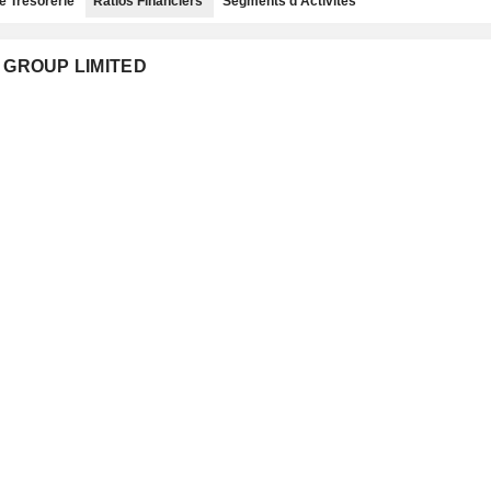
e Trésorerie
Ratios Financiers
Segments d'Activités
S GROUP LIMITED