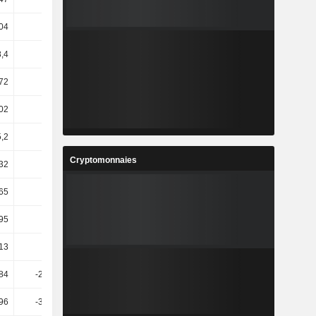
04
5,25
-93,31
785,49
,4
37,07
9,54
4,75
72
2,92
13,22
-0,43
02
0,67
5,09
0,27
5,2
1,13
0,69
-0,32
Cryptomonnaies
32
4,27
-26,91
-71,78
65
7,44
-15,83
-10,13
,95
40,73
-8,31
4,38
13
4,26
1,15
-0,78
84
-244,39
-16,37
-27,48
96
-323,58
-11,96
-20,09