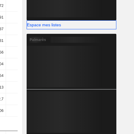
72
22,48
23,18
23,65
91
6,24
5,88
5,43
Espace mes listes
37
4,65
4,22
3,68
Palmarès
31
4,58
4,14
3,59
56
2,53
0,17
1,38
04
2,52
0,16
1,39
54
2,52
0,16
1,39
13
2,24
2,18
1,77
2,7
3,69
2,75
1,96
,06
4,37
3,46
2,72