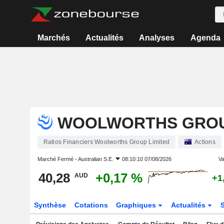
Marchés
Actualités
Analyses
Agenda
WOOLWORTHS GROU
Ratios Financiers Woolworths Group Limited
Actions
Marché Fermé -
Australian S.E.
08:10:10 07/08/2026
Va
40,28
+0,17 %
AUD
+1
Synthèse
Cotations
Graphiques
Actualités