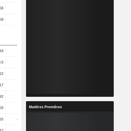
56
6,15
6,45
7,15
09
5,71
5,95
6,63
18
5,66
5,64
1,7
,5
7,54
8,01
1,42
,62
11,6
5,28
-6,09
,17
12,37
3,43
-11,32
,92
12,2
3,27
-11,74
Matières Premières
,05
4,62
-92,82
714,53
55
-79,61
-93,33
791,67
,47
11,06
2,7
-17,22