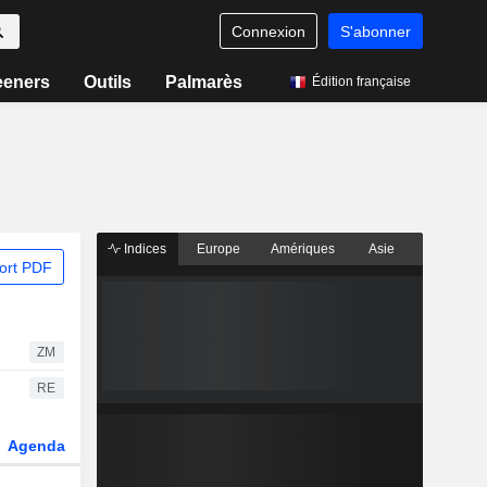
Connexion
S'abonner
eeners
Outils
Palmarès
Édition française
Indices
Europe
Amériques
Asie
ort PDF
ZM
RE
Agenda
Secteur
Dérivés
Fonds et ETFs