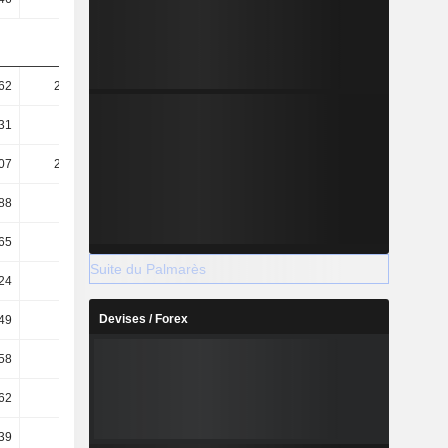
62
239,68
300,22
350,36
31
70,56
75,01
77,8
07
207,65
258,73
311,21
88
61,13
64,65
69,1
65
80,49
83,59
85,33
Suite du Palmarès
24
4,22
3,64
2,96
Devises / Forex
49
7,28
6,66
5,92
58
3,67
3,36
2,9
62
3,1
3,25
3,51
39
2,88
3
3,25