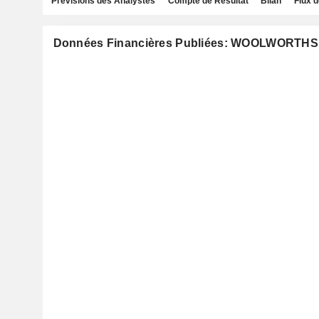
Prévisions des Analystes
Compte de Résultat
Bilan
Flux d
Données Financières Publiées: WOOLWORTH