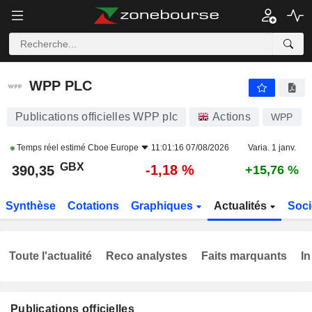
WPP PLC
390,35
p
-1,18 %
WPP PLC
Publications officielles WPP plc
Actions
WPP
Temps réel estimé
Cboe Europe
11:01:16 07/08/2026
Varia. 1 janv.
GBX
-1,18 %
390,35
+15,76 %
Synthèse
Cotations
Graphiques
Actualités
Soci
Toute l'actualité
Reco analystes
Faits marquants
In
Publications officielles