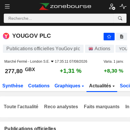
YOUGOV PLC
277,80
p
+1,31 %
YOUGOV PLC
Publications officielles YouGov plc
Actions
YOU
Marché Fermé -
London S.E.
17:35:11 07/08/2026
Varia. 1 janv.
GBX
+1,31 %
277,80
+8,30 %
Synthèse
Cotations
Graphiques
Actualités
Soci
Toute l'actualité
Reco analystes
Faits marquants
In
Publications officielles