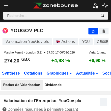
YOUGOV PLC
274,20
p
+4,98 %
YOUGOV PLC
Valorisation YouGov plc
Actions
YOU
GB00B1
Marché Fermé -
London S.E.
17:35:17 06/08/2026
Varia. 1 janv.
GBX
+4,98 %
274,20
+6,90 %
Synthèse
Cotations
Graphiques
Actualités
Soci
Ratios de Valorisation
Dividende
Valorisation de l'Entreprise: YouGov plc
Données réajustées à périmètre courant