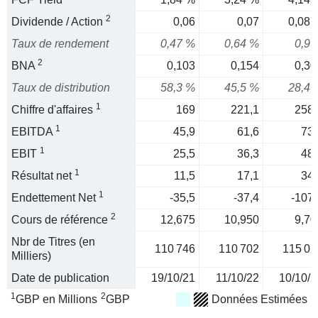
2
Dividende / Action
0,06
0,07
0,087
Taux de rendement
0,47 %
0,64 %
0,9 
2
BNA
0,103
0,154
0,30
Taux de distribution
58,3 %
45,5 %
28,4 
1
Chiffre d'affaires
169
221,1
258,
1
EBITDA
45,9
61,6
73,
1
EBIT
25,5
36,3
48,
1
Résultat net
11,5
17,1
34,
1
Endettement Net
-35,5
-37,4
-107,
2
Cours de référence
12,675
10,950
9,70
Nbr de Titres (en
110 746
110 702
115 02
Milliers)
Date de publication
19/10/21
11/10/22
10/10/2
1
2
GBP en Millions
GBP
Données Estimées