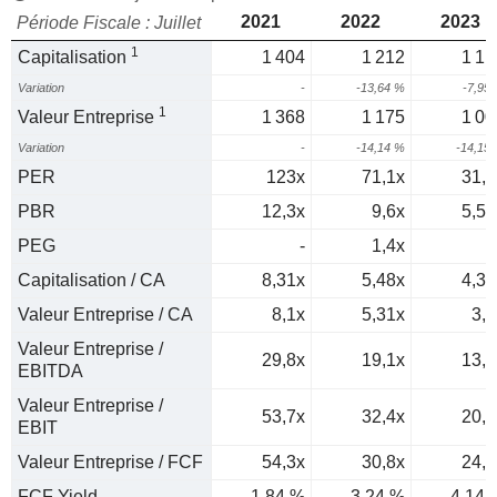
2021
2022
2023
Période Fiscale : Juillet
1
Capitalisation
1 404
1 212
1 11
Variation
-
-13,64 %
-7,95
1
Valeur Entreprise
1 368
1 175
1 00
Variation
-
-14,14 %
-14,15
PER
123x
71,1x
31,5
PBR
12,3x
9,6x
5,54
PEG
-
1,4x
0
Capitalisation / CA
8,31x
5,48x
4,32
Valeur Entreprise / CA
8,1x
5,31x
3,9
Valeur Entreprise /
29,8x
19,1x
13,7
EBITDA
Valeur Entreprise /
53,7x
32,4x
20,9
EBIT
Valeur Entreprise / FCF
54,3x
30,8x
24,1
FCF Yield
1,84 %
3,24 %
4,14 