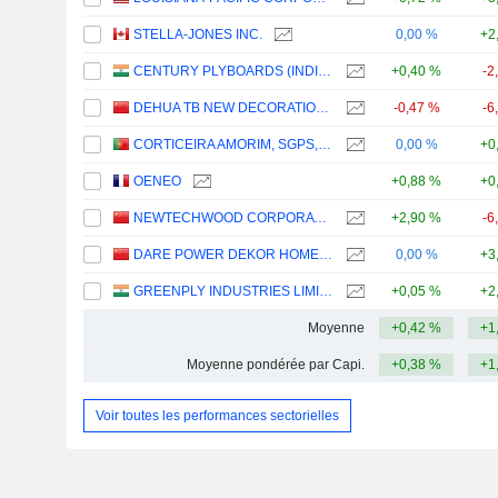
STELLA-JONES INC.
0,00 %
+2
CENTURY PLYBOARDS (INDIA) LIMITED
+0,40 %
-2
DEHUA TB NEW DECORATION MATERIAL CO.,LTD
-0,47 %
-6
CORTICEIRA AMORIM, SGPS, S.A.
0,00 %
+0
OENEO
+0,88 %
+0
NEWTECHWOOD CORPORATION
+2,90 %
-6
DARE POWER DEKOR HOME CO.,LTD.
0,00 %
+3
GREENPLY INDUSTRIES LIMITED
+0,05 %
+2
Moyenne
+0,42 %
+1
Moyenne pondérée par Capi.
+0,38 %
+1
Voir toutes les performances sectorielles