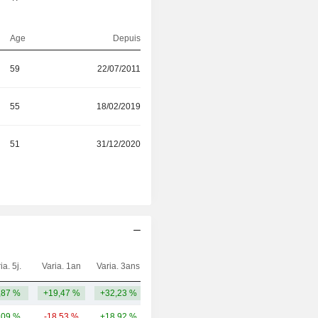
Age
Depuis
59
22/07/2011
55
18/02/2019
51
31/12/2020
ia. 5j.
Varia. 1an
Varia. 3ans
Capi.($)
,87 %
+19,47 %
+32,23 %
425 M
,09 %
-18,53 %
+18,92 %
5,37 Md