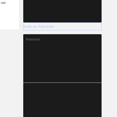
Suite du Palmarès
Palmarès