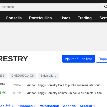
Conseils
Portefeuilles
Listes
Trading
Scr
RESTRY
Ajouter à une liste
Rapp
265
CNE0000014C9
Sylviculture
 janv.
23/04
Yunnan Jinggu Forestry Co.,Ltd publie ses résultats pour le premier trimestre clos le 31 mars 2026
6 %
01/12
Yunnan Jinggu Forestry nomme un nouveau directeur financier
Société
Finances
Valorisation
Agenda
Secteur