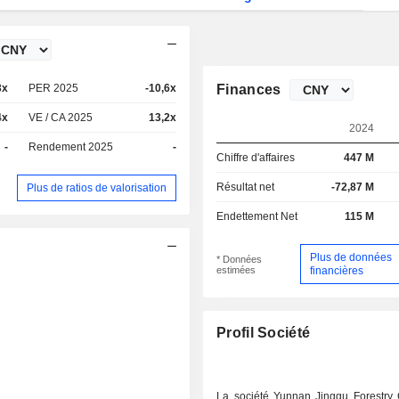
3x
PER 2025
-10,6x
Finances
4x
VE / CA 2025
13,2x
2024
-
Rendement 2025
-
Chiffre d'affaires
447 M
Résultat net
-72,87 M
Plus de ratios de valorisation
Endettement Net
115 M
Plus de données
* Données
estimées
financières
Profil Société
La société Yunnan Jinggu Forestry 