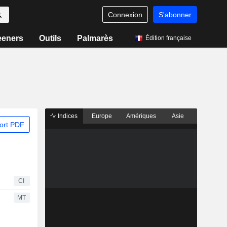
Connexion
S'abonner
eeners
Outils
Palmarès
Édition française
Indices
Europe
Amériques
Asie
ort PDF
CI
MT