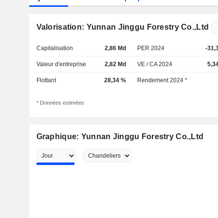
Valorisation: Yunnan Jinggu Forestry Co.,Ltd
Capitalisation
2,86 Md
PER 2024
-31,
Valeur d'entreprise
2,82 Md
VE / CA 2024
5,3
Flottant
28,34 %
Rendement 2024 *
* Données estimées
Graphique: Yunnan Jinggu Forestry Co.,Ltd