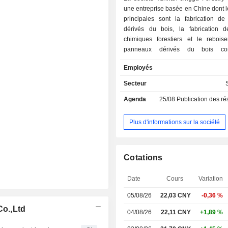
une entreprise basée en Chine dont le
principales sont la fabrication d
dérivés du bois, la fabrication d
chimiques forestiers et le rebois
panneaux dérivés du bois com
principalement le contreplaqué, le
Employés
de fibres, les panneaux de part
placage, les panneaux lattés et
Secteur
produits, qui sont principalement util
Agenda
25/08
Publication des résultat
fabrication de meubles en bois 
secteur de la construction. Les
chimiques forestiers comprennent la
Plus d'informations sur la société
la colophane disproportionnée, la t
et d’autres produits, qui sont prin
utilisés dans l’industrie des adh
Cotations
revêtements, des encres, du c
synthétique et des plastiques synthé
Date
Cours
Variation
produits chimiques électroniques,
dans l’industrie alimentaire et cosm
05/08/26
22,03 CNY
-0,36 %
principaux produits de l’activité de 
Co.,Ltd
sont le bois d’œuvre et le bois sur pi
04/08/26
22,11 CNY
+1,89 %
principalement utilisés pour la tra