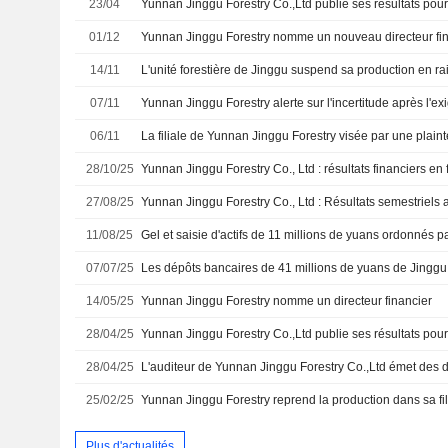
23/04
01/12
Yunnan Jinggu Forestry nomme un nouveau directeur fi
14/11
07/11
06/11
28/10/25
27/08/25
Yunnan Jinggu Forestry Co., Ltd : Résultats semestriels 
11/08/25
07/07/25
14/05/25
Yunnan Jinggu Forestry nomme un directeur financier
28/04/25
28/04/25
25/02/25
Plus d'actualités