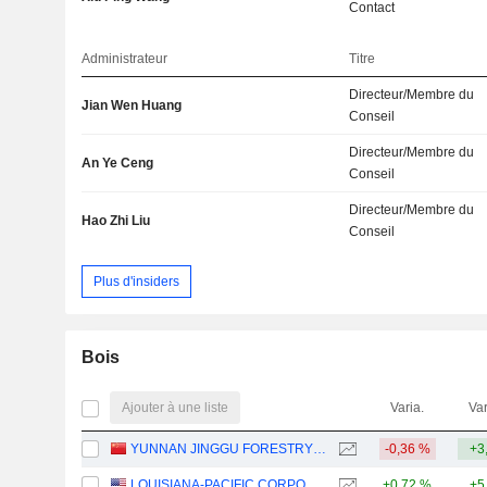
Contact
Administrateur
Titre
Directeur/Membre du
Jian Wen Huang
Conseil
Directeur/Membre du
An Ye Ceng
Conseil
Directeur/Membre du
Hao Zhi Liu
Conseil
Plus d'insiders
Bois
Ajouter à une liste
Varia.
Var
YUNNAN JINGGU FORESTRY CO.,LTD
-0,36 %
+3
LOUISIANA-PACIFIC CORPORATION
+0,72 %
+5