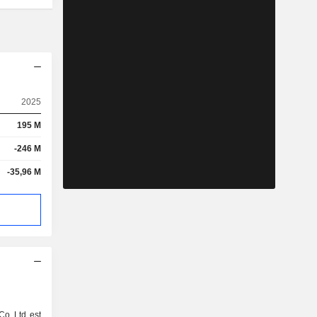
2025
195 M
-246 M
-35,96 M
Co Ltd est