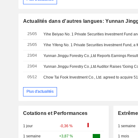
Actualités dans d'autres langues: Yunnan Jingg
25/05
25/05
23/04
23/04
Yunnan Jinggu Forestry Co.,Ltd Auditor Raises 'Going C
05/12
Plus d'actualités
Cotations et Performances
Extrême
1 jour
-0,36 %
1 semaine
1 semaine
+3,87 %
1 mois