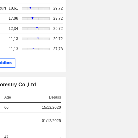
ours
18,61
29,72
17,06
29,72
12,34
29,72
11,13
29,72
11,13
37,78
otations
orestry Co.,Ltd
Age
Depuis
60
15/12/2020
-
01/12/2025
47
-