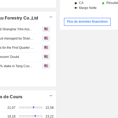
u Forestry Co.,Ltd
Plus de données financières
Yihe Beiyao No. 1 Private Securities Investment Fund and Shanghai Yihe Asset Management Co., Ltd. agreed to acquire 5.01% stake in Yunnan Jinggu Forestry Co.,Ltd for approximately CNY 120 million.
Yihe Yifeng No. 1 Private Securities Investment Fund, a fud managed by Shanghai Yihe Asset Management Co., Ltd. signed a Share Transfer Agreement to acquire 5.01% stake in Yunnan Jinggu Forestry Co.,Ltd from Chow Tai Fook Investment Co., Ltd. for approximately CNY 120 million.
Yunnan Jinggu Forestry Co.,Ltd Reports Earnings Results for the First Quarter Ended March 31, 2026
oncern' Doubt
Chow Tai Fook Investment Co., Ltd. agreed to acquire 51% stake in Tang County Huiyin Wood Industry Co., Ltd. from Yunnan Jinggu Forestry Co.,Ltd for approximately CNY 130 million.
s de Cours
21,07
22,58
19,18
23,22