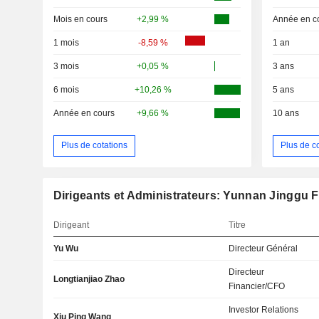
Mois en cours
+2,99 %
Année en c
1 mois
-8,59 %
1 an
3 mois
+0,05 %
3 ans
6 mois
+10,26 %
5 ans
Année en cours
+9,66 %
10 ans
Plus de cotations
Plus de c
Dirigeants et Administrateurs: Yunnan Jinggu F
Dirigeant
Titre
Yu Wu
Directeur Général
Directeur
Longtianjiao Zhao
Financier/CFO
Investor Relations
Xiu Ping Wang