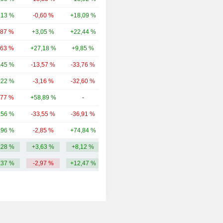
,13 %
-0,60 %
+18,09 %
3,07 Md
,87 %
+3,05 %
+22,44 %
1,8 Md
,63 %
+27,18 %
+9,85 %
1,56 Md
,45 %
-13,57 %
-33,76 %
1,02 Md
,22 %
-3,16 %
-32,60 %
658 M
,77 %
+58,89 %
-
528 M
,56 %
-33,55 %
-36,91 %
424 M
,96 %
-2,85 %
+74,84 %
378 M
,28 %
+3,63 %
+8,12 %
1,52 Md
,37 %
-2,97 %
+12,47 %