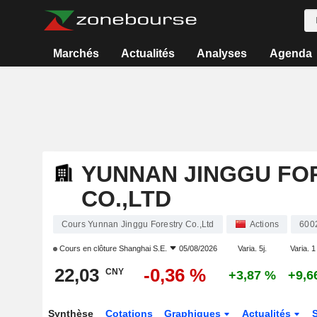
Marchés
Actualités
Analyses
Agenda
YUNNAN JINGGU FO
CO.,LTD
Cours Yunnan Jinggu Forestry Co.,Ltd
Actions
600
Cours en clôture
Shanghai S.E.
05/08/2026
Varia. 5j.
Varia. 1
22,03
-0,36 %
CNY
+3,87 %
+9,6
Synthèse
Cotations
Graphiques
Actualités