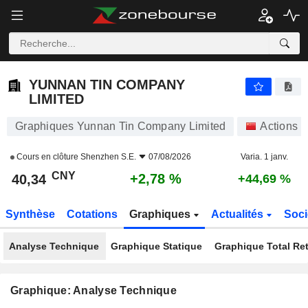
YUNNAN TIN COMPANY LIMITED
40,34
¥
+2,78 %
YUNNAN TIN COMPANY
LIMITED
Graphiques Yunnan Tin Company Limited
Actions
Cours en clôture
Shenzhen S.E.
07/08/2026
Varia. 1 janv.
CNY
+2,78 %
40,34
+44,69 %
Synthèse
Cotations
Graphiques
Actualités
Soci
Analyse Technique
Graphique Statique
Graphique Total Re
Graphique: Analyse Technique