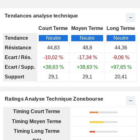
Tendances analyse technique
Court Terme
Moyen Terme
Long Terme
Tendance
Neutre
Neutre
Neutre
Résistance
44,83
48,8
44,36
Ecart / Rés.
-10,02 %
-17,34 %
-9,06 %
Ecart / Supp.
+38,63 %
+38,63 %
+97,65 %
Support
29,1
29,1
20,41
Ratings Analyse Technique Zonebourse
Timing Court Terme
Timing Moyen Terme
Timing Long Terme