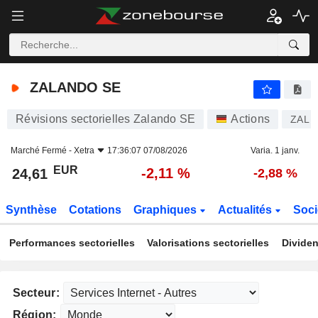
ZALANDO SE
24,61
€
-2,11 %
ZALANDO SE
Révisions sectorielles Zalando SE
Actions
ZAL
Marché Fermé -
Xetra
17:36:07 07/08/2026
Varia. 1 janv.
EUR
-2,11 %
24,61
-2,88 %
Synthèse
Cotations
Graphiques
Actualités
Soci
Performances sectorielles
Valorisations sectorielles
Dividen
Secteur:
Région: