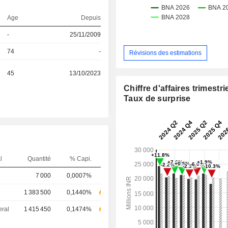
Age
Depuis
-
25/11/2009
74
-
Révisions des estimations
45
13/10/2023
Chiffre d'affaires trimestrie
Taux de surprise
l
Quantité
% Capi.
7 000
0,0007%
1 383 500
0,1440%
eral
1 415 450
0,1474%