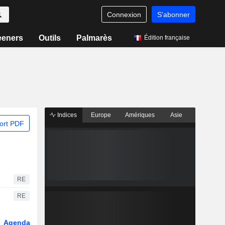
Connexion
S'abonner
eeners
Outils
Palmarès
Édition française
Indices
Europe
Amériques
Asie
ort PDF
RE
RE
Agenda
Secteur
Dérivés
Fonds et ETFs