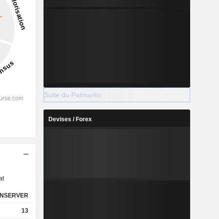
Suite du Palmarès
Devises / Forex
s
at
NSERVER
13