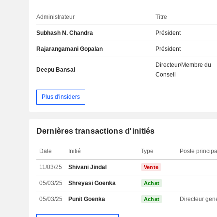
Administrateur
Titre
Subhash N. Chandra
Président
Rajarangamani Gopalan
Président
Directeur/Membre du
Deepu Bansal
Conseil
Plus d'insiders
Dernières transactions d'initiés
Date
Initié
Type
Poste principa
11/03/25
Shivani Jindal
Vente
05/03/25
Shreyasi Goenka
Achat
05/03/25
Punit Goenka
Directeur gen
Achat