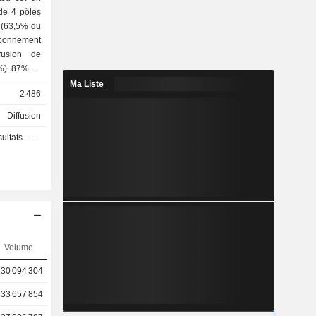
de 4 pôles
Ma Liste
2 486
Diffusion
s - Q1 2027
Volume
30 094 304
33 657 854