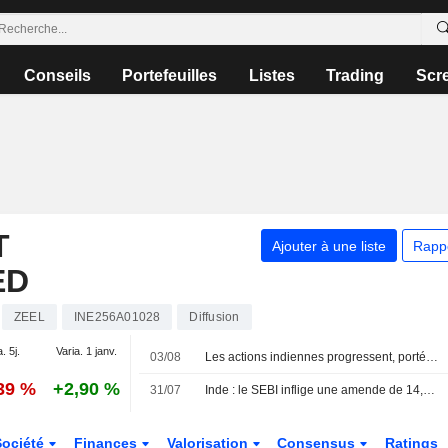
Conseils
Portefeuilles
Listes
Trading
Scr
T
Ajouter à une liste
Rapp
ED
ZEEL
INE256A01028
Diffusion
. 5j.
Varia. 1 janv.
03/08
Les actions indiennes progressent, portées par le repli du Brent et une saison des résultats sans mauvaise surprise
39 %
+2,90 %
31/07
Inde : le SEBI inflige une amende de 14,8 millions de roupies à Zee Entertainment
Société
Finances
Valorisation
Consensus
Ratings