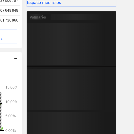
27 006 787
Espace mes listes
07 649 848
Palmarès
61 736 966
e
ns