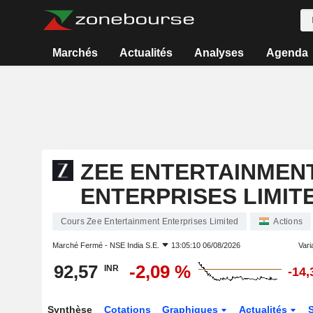
Marchés
Actualités
Analyses
Agenda
ZEE ENTERTAINMEN
ENTERPRISES LIMIT
Cours Zee Entertainment Enterprises Limited
Actions
Marché Fermé -
NSE India S.E.
13:05:10 06/08/2026
Varia
92,57
-2,09 %
INR
-14,
Synthèse
Cotations
Graphiques
Actualités