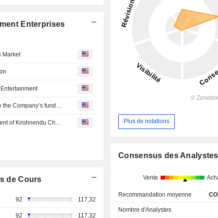
nment Enterprises
s Market
son
 Entertainment
Zee Entertainment Enterprises : ‘Z’ shareholders approve the Company’s fund-raising and ESOP allotment resolutions with requisite majority
Plus de notations
Zee Entertainment Enterprises Ltd. Announces Appointment of Krishnendu Chakraborty to Business Head - APAC, Zee 5
Consensus des Analyste
Vente
Ach
s de Cours
Recommandation moyenne
CO
92
117,32
Nombre d'Analystes
92
117,32