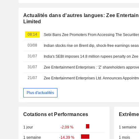
Actualités dans d'autres langues: Zee Entertai
Limited
08:14
Sebi Bans Zee Promoters From Accessing The Securitie
03/08
Indian stocks rise on Brent dip, shock-free earnings sea
31/07
India's SEBI imposes 14.8 million rupees penalty on Zee
31/07
21/07
Plus d'actualités
Cotations et Performances
Extrême
1 jour
-2,09 %
1 semaine
1 semaine
-14,39 %
1 mois