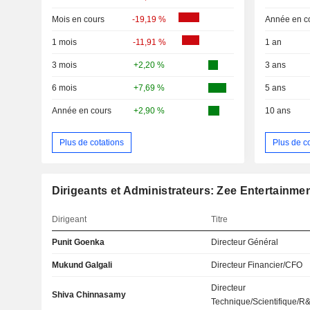
Mois en cours
-19,19 %
Année en c
1 mois
-11,91 %
1 an
3 mois
+2,20 %
3 ans
6 mois
+7,69 %
5 ans
Année en cours
+2,90 %
10 ans
Plus de cotations
Plus de c
Dirigeants et Administrateurs: Zee Entertainme
Dirigeant
Titre
Punit Goenka
Directeur Général
Mukund Galgali
Directeur Financier/CFO
Directeur
Shiva Chinnasamy
Technique/Scientifique/R