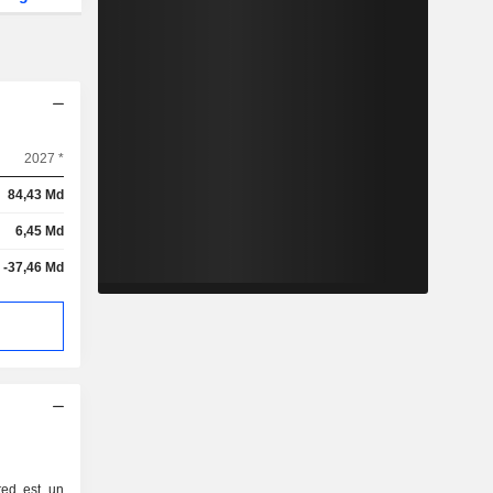
2027 *
84,43 Md
6,45 Md
-37,46 Md
ted est un