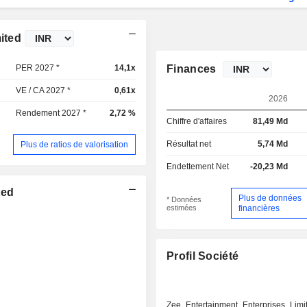
ited
PER 2027 *
14,1x
Finances
VE / CA 2027 *
0,61x
2026
Rendement 2027 *
2,72 %
Chiffre d'affaires
81,49 Md
Résultat net
5,74 Md
Plus de ratios de valorisation
Endettement Net
-20,23 Md
ted
Plus de données
* Données
estimées
financières
Profil Société
Zee Entertainment Enterprises Limi