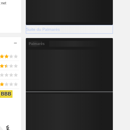
Suite du Palmarès
Palmarès
BBB