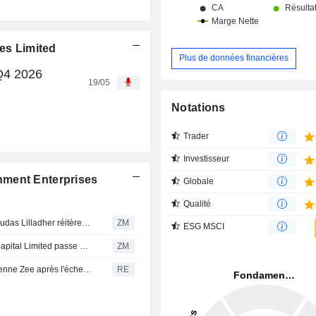
ses Limited
Plus de données financières
 Q4 2026
19/05
Notations
Trader
Investisseur
nment Enterprises
Globale
Qualité
ZEE ENTERTAINMENT ENTERPRISES LIMITED : Prabhudas Lilladher réitère son opinion positive sur le titre
ZM
ESG MSCI
ZEE ENTERTAINMENT ENTERPRISES LIMITED : Axis Capital Limited passe à vendre
ZM
Les analystes recommandent de vendre l'entreprise indienne Zee après l'échec de la fusion avec Sony
RE