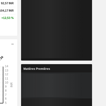
92,57
INR
104,17
INR
+12,53 %
Matières Premières