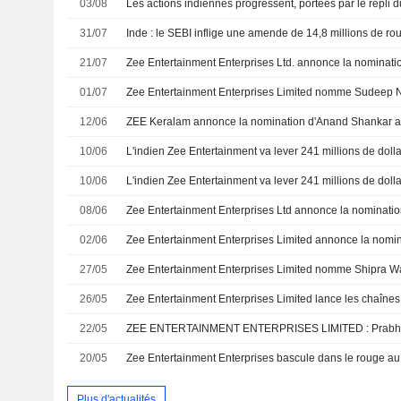
03/08
31/07
21/07
01/07
12/06
10/06
10/06
L'indien Zee Entertainment va lever 241 millions de doll
08/06
02/06
27/05
26/05
Zee Entertainment Enterprises Limited lance les chaînes
22/05
20/05
Plus d'actualités