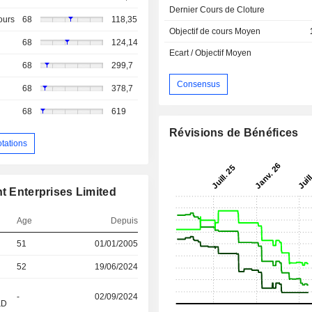
Dernier Cours de Cloture
ours
68
118,35
Objectif de cours Moyen
68
124,14
Ecart / Objectif Moyen
68
299,7
Consensus
68
378,7
68
619
Révisions de Bénéfices
otations
nt Enterprises Limited
Age
Depuis
51
01/01/2005
52
19/06/2024
-
02/09/2024
&D