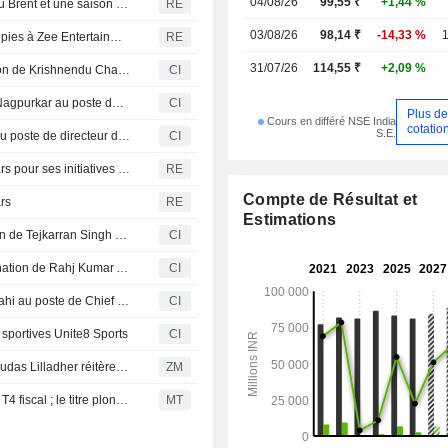
04/08/26
99,55 ₹
+1,44 %
Les actions indiennes progressent, portées par le repli du Brent et une saison des résultats sans mauvaise surprise
RE
03/08/26
98,14 ₹
-14,33 %
1
Inde : le SEBI inflige une amende de 14,8 millions de roupies à Zee Entertainment
RE
31/07/26
114,55 ₹
+2,09 %
Zee Entertainment Enterprises Ltd. annonce la nomination de Krishnendu Chakraborty au poste de responsable de la zone APAC pour Zee 5
CI
Zee Entertainment Enterprises Limited nomme Sudeep Nagpurkar au poste de Chief Sales Officer pour les plateformes sociales
CI
Plus d
Cours en différé NSE India
cotatio
S.E.
ZEE Keralam annonce la nomination d'Anand Shankar au poste de directeur du marketing
CI
L'indien Zee Entertainment va lever 241 millions de dollars pour ses initiatives stratégiques
RE
Compte de Résultat et
ars
RE
Estimations
Zee Entertainment Enterprises Ltd annonce la nomination de Tejkarran Singh Bajaj au poste de directeur de Zee5 India
CI
Zee Entertainment Enterprises Limited annonce la nomination de Rahj Kumar Agarwal au poste de Senior Vice President et Directeur du Marketing
CI
Zee Entertainment Enterprises Limited nomme Shipra Wahi au poste de Chief Sales Officer pour Zee5
CI
 sportives Unite8 Sports
CI
ZEE ENTERTAINMENT ENTERPRISES LIMITED : Prabhudas Lilladher réitère son opinion positive sur le titre
ZM
Zee Entertainment Enterprises bascule dans le rouge au T4 fiscal ; le titre plonge de 6%
MT