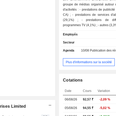
groupe de médias organisé autour 
d'activités : - prestations de publicité (63,5% du
CA) ; - prestations de services d'abonnement
(29,1%) ; - prestations de diffusion de
programmes TV (4,1%) ; - autres (3,3%). 87% du
CA est réalisé en Inde.
Employés
Secteur
Agenda
10/08
Publication des résultat
Plus d'informations sur la société
Cotations
Date
Cours
Variation
06/08/26
92,57
₹
-2,09 %
rises Limited
05/08/26
94,55 ₹
-5,02 %