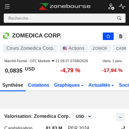
ZOMEDICA CORP.
0,0835
$
-4,79 %
ZOMEDICA CORP.
Cours Zomedica Corp.
Actions
ZOMDF
CA989
Marché Fermé -
OTC Markets
21:59:37 07/08/2026
Varia. 1 janv.
USD
-4,79 %
0,0835
-17,94 %
Synthèse
Cotations
Graphiques
Actualités
Soci
Valorisation: Zomedica Corp.
Capitalisation
81,83 M
PER 2024
-2,