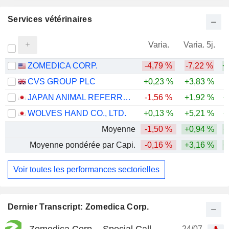
Services vétérinaires
Varia.
Varia. 5j.
ZOMEDICA CORP.
-4,79 %
-7,22 %
+
CVS GROUP PLC
+0,23 %
+3,83 %
JAPAN ANIMAL REFERRAL MEDICAL CENTER CO., LTD.
-1,56 %
+1,92 %
+
WOLVES HAND CO., LTD.
+0,13 %
+5,21 %
+
Moyenne
-1,50 %
+0,94 %
+
Moyenne pondérée par Capi.
-0,16 %
+3,16 %
+
Voir toutes les performances sectorielles
Dernier Transcript: Zomedica Corp.
Zomedica Corp. - Special Call
24/07