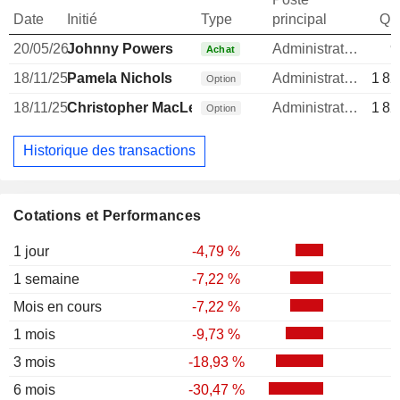
Date
Initié
Type
principal
Qua
20/05/26
Johnny Powers
Administrateur
9
Achat
18/11/25
Pamela Nichols
Administrateur
1 82
Option
18/11/25
Christopher MacLeod
Administrateur
1 82
Option
Historique des transactions
Cotations et Performances
1 jour
-4,79 %
1 semaine
-7,22 %
Mois en cours
-7,22 %
1 mois
-9,73 %
3 mois
-18,93 %
6 mois
-30,47 %