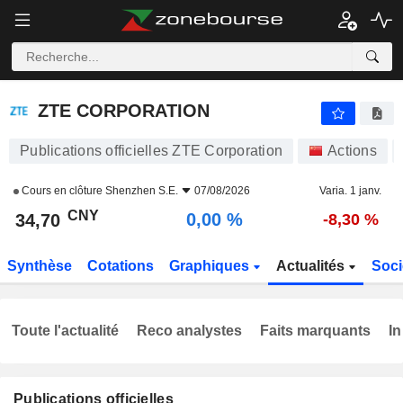
ZTE CORPORATION
34,70
¥
0,00 %
ZTE CORPORATION
Publications officielles ZTE Corporation
Actions
Cours en clôture
Shenzhen S.E.
07/08/2026
Varia. 1 janv.
CNY
0,00 %
34,70
-8,30 %
Synthèse
Cotations
Graphiques
Actualités
Soci
Toute l'actualité
Reco analystes
Faits marquants
In
Publications officielles