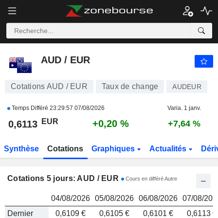
AUD / EUR
0,6113
€
AUD / EUR
Cotations AUD / EUR
Taux de change
AUDEUR
Temps Différé
23:29:57 07/08/2026
Varia. 1 janv.
EUR
+0,20 %
0,6113
+7,64 %
Synthèse
Cotations
Graphiques
Actualités
Déri
Cotations 5 jours: AUD / EUR
Cours en différé Autre
04/08/2026
05/08/2026
06/08/2026
07/08/202
Dernier
0,6109 €
0,6105 €
0,6101 €
0,6113 €