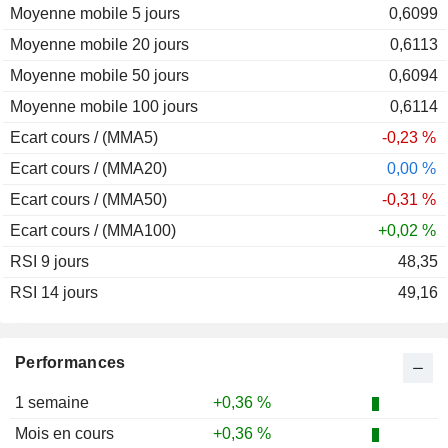
Moyenne mobile 5 jours
2011
+3,13 %
0,6099
Moyenne mobile 20 jours
2010
+22,03 %
0,6113
Moyenne mobile 50 jours
2009
+24,60 %
0,6094
Moyenne mobile 100 jours
2008
-16,21 %
0,6114
Ecart cours / (MMA5)
2007
+0,28 %
-0,23 %
Ecart cours / (MMA20)
2006
-3,24 %
0,00 %
Ecart cours / (MMA50)
2005
+7,38 %
-0,31 %
Ecart cours / (MMA100)
2004
-3,65 %
+0,02 %
RSI 9 jours
2003
+11,55 %
48,35
RSI 14 jours
2002
-6,41 %
49,16
2001
-3,52 %
2000
-8,49 %
Performances
1 semaine
+0,36 %
Mois en cours
+0,36 %