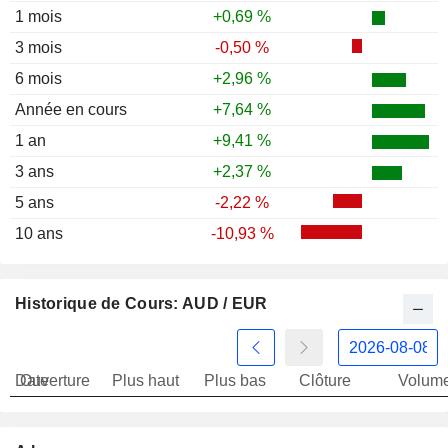
1 mois
+0,69 %
3 mois
-0,50 %
6 mois
+2,96 %
Année en cours
+7,64 %
1 an
+9,41 %
3 ans
+2,37 %
5 ans
-2,22 %
10 ans
-10,93 %
Historique de Cours: AUD / EUR
Date
Ouverture
Plus haut
Plus bas
Clôture
Volum