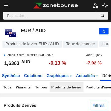
EUR / AUD
1,6363
$
-0,13 %
EUR / AUD
Produits de levier EUR / AUD
Taux de change
EUR
Temps Différé
18:39:16 07/08/2026
Varia. 1 janv.
AUD
-0,13 %
1,6363
-7,02 %
Synthèse
Cotations
Graphiques
Actualités
Déri
Tous
Warrants
Turbos
Produits de levier
Produits d'inv
Filtres
Produits Dérivés