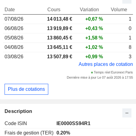
Date
Cours
Variation
Volume
07/08/26
14 013,48 €
+0,67 %
1
06/08/26
13 919,89 €
+0,43 %
0
05/08/26
13 860,45 €
+1,58 %
1
04/08/26
13 645,11 €
+1,02 %
8
03/08/26
13 507,89 €
+0,99 %
3
Autres places de cotation
Temps réel Euronext Paris
Dernière mise à jour Le 07 août 2026 à 17:55
Plus de cotations
Description
Code ISIN
IE0000SS94R1
Frais de gestion (TER)
0.20%