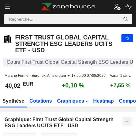
FIRST TRUST GLOBAL CAPITAL STRENGTH ESG LEADERS UCITS ETF - USD
40,02
€
+0,10 %
FIRST TRUST GLOBAL CAPITAL
STRENGTH ESG LEADERS UCITS
ETF - USD
Cours First Trust Global Capital Strength ESG Leaders 
Marché Fermé -
Euronext Amsterdam
17:55:00 07/08/2026
Varia. 1 janv.
EUR
+0,10 %
40,02
+7,55 %
Synthèse
Cotations
Graphiques
Heatmap
Compos
Graphique: First Trust Global Capital Strength
ESG Leaders UCITS ETF - USD