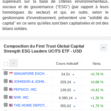
supérieurs sur la base de critères environnementaux,
sociaux et de gouvernance ("ESG") (par rapport à leurs
homologues du secteur) et qui, en outre, selon le
gestionnaire d'investissement, présentent une "solidité du
capital" en ce sens qu'elles sont bien capitalisées et ont des
bilans solides.
Composition du First Trust Global Capital
Strength ESG Leaders UCITS ETF - USD
Cours indicatif
Varia.
SINGAPORE EXCHANGE LIMITED
24,51
+0,78 %
JOHNSON & JOHNSON
259,24
+0,88 %
PEPSICO, INC.
139,02
+0,42 %
NVR, INC.
6 390,14
+1,35 %
THE HOME DEPOT, INC.
355,62
+1,75 %